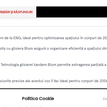
REBĂRI ȘI RĂSPUNSURI
lum de la ENG, ideal pentru optimizarea spațiului în corpuri de 2
jolly cu glisiera Blum asigură o organizare eficientă a spațiului d
: Tehnologia glisierei tandem Blum permite extragerea parțială a c
siunile precise ale acestui cos îl fac ideal pentru corpuri de 2
onferă un aspect modern și elegant, integrându-se perfect în oric
Politica Cookie
Co