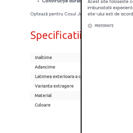
Construcție durabilă și fiabilă
: Cosul este f
Acest site foloseste c
imbunatatii experienta
site-ului esti de acord
Optează pentru Cosul Jolly cu glisiera Blum de la 
PREFERINTE
Specificatii
Inaltime
Adancime
Latimea exterioara a corpului [mm]
Varianta extragere
Material
Culoare