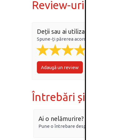
Review-uri
Deții sau ai utilizat produsul?
Spune-ți părerea acordând o nota produsului
Adaugă un review
Întrebări și răspunsur
Ai o nelămurire?
Pune o întrebare despre produs.