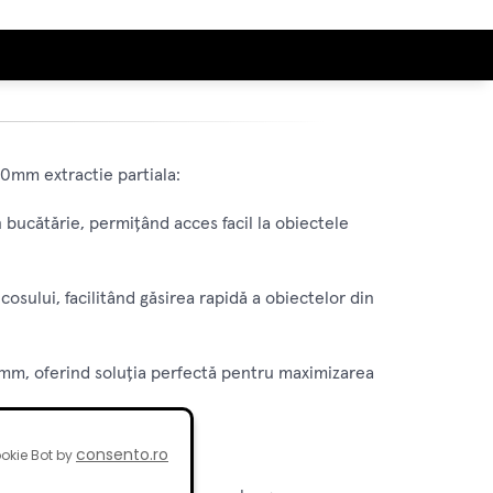
00mm extractie partiala:
in bucătărie, permițând acces facil la obiectele
osului, facilitând găsirea rapidă a obiectelor din
00mm, oferind soluția perfectă pentru maximizarea
e tip de bucătărie.
consento.ro
okie Bot by