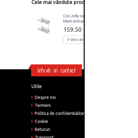
Cele mai vândute produse din această catego
Cos Jolly cu glisiera
blum extractie partiala
corp 150mm ENG
159.50 Lei
Vezi detalii
Intrati in contact
Utile
Informa
Despre noi
Adre
Bucu
Termeni
Politica de confidentialitate
Tele
075
Cookie
Retururi
Emai
come
Transport