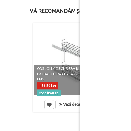
VĂ RECOMANDĂM ȘI
COS JOLLY CU GLISIERA BLUM
COS J
EXTRACTIE PARTIALA CORP 150MM
EXTRA
ENG
ENG
159.50 Lei
192.5
stoc limitat
in st
Vezi detalii