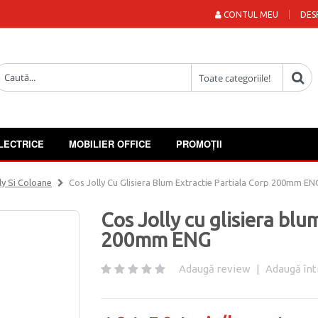
CONTUL MEU
DES
LECTRICE
MOBILIER OFFICE
PROMOȚII
ly Si Coloane
Cos Jolly Cu Glisiera Blum Extractie Partiala Corp 200mm EN
Cos Jolly cu glisiera blu
200mm ENG
Adaugă review
|
Adaugă înt