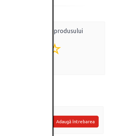
Ratingul general al produsului
0
(0 review-uri)
Adaugă întrebarea