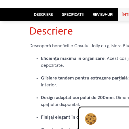
DESCRIERE
SPECIFICATII
REVIEW-URI
ÎNT
Descriere
Descoperă beneficiile Cosului Jolly cu glisiera B
Eficiență maximă în organizare
: Acest cos 
depozitate.
Glisiere tandem pentru extragere parțială
interior.
Design adaptat corpului de 200mm
: Dimen
spațiului disponibil.
Finișaj elegant în crom
: Fizisajul cromat c