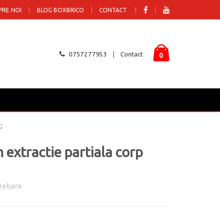
PRE NOI
BLOG BOXBRICO
CONTACT
0757277953
Contact
0
G
m extractie partiala corp
rebare