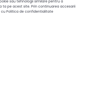
abricat din materiale de înaltă calitate, garantând o funcționare 
ookie sau tehnologii similare pentru a
 ta pe acest site. Prin continuarea accesarii
 cu Politica de confidentialitate
ENG și transformă modul în care organizezi bucătăria, beneficiind 
540 mm
471
150 mm
Partiala
Metal/cauciuc
Crom