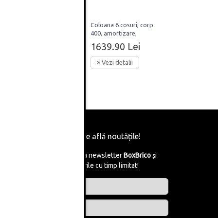
Magic
Coloana 6 cosuri, corp
rp 900
400, amortizare,
tanga,
extractie totala, H 1959-
1639.90 Lei
e
2359, 80kg, Hafele
Vezi detalii
Fii primul care află noutățile!
Abonează-te la newsletter
BoxBrico
și
află de reducerile cu timp limitat!