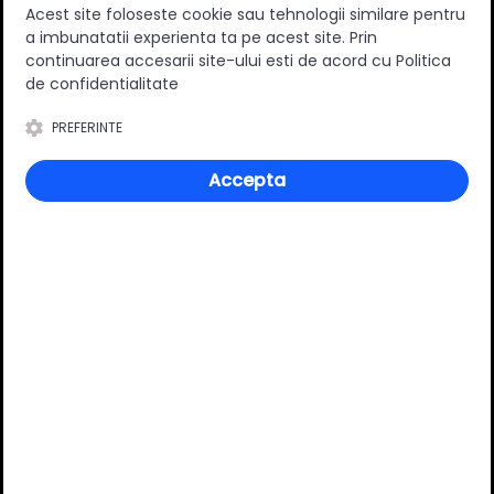
Acest site foloseste cookie sau tehnologii similare pentru
a imbunatatii experienta ta pe acest site. Prin
Amortizare
Da
continuarea accesarii site-ului esti de acord cu Politica
Inaltime
510 mm
de confidentialitate
Adancime
460 mm
PREFERINTE
Latimea exterioara a corpului
200 mm
[mm]
Accepta
Varianta extragere
Totala
Material
Metal/cauciuc
Culoare
Crom
Review-uri