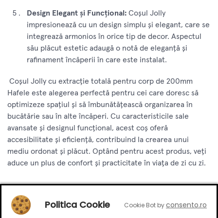
Design Elegant și Funcțional:
Coșul Jolly
impresionează cu un design simplu și elegant, care se
integrează armonios în orice tip de decor. Aspectul
său plăcut estetic adaugă o notă de eleganță și
rafinament încăperii în care este instalat.
Coșul Jolly cu extracție totală pentru corp de 200mm
Hafele este alegerea perfectă pentru cei care doresc să
optimizeze spațiul și să îmbunătățească organizarea în
bucătărie sau în alte încăperi. Cu caracteristicile sale
avansate și designul funcțional, acest coș oferă
accesibilitate și eficiență, contribuind la crearea unui
mediu ordonat și plăcut. Optând pentru acest produs, veți
aduce un plus de confort și practicitate în viața de zi cu zi.
Specificatii
Politica Cookie
consento.ro
Cookie Bot by