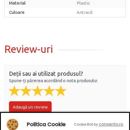
Material
Plastic
Culoare
Antracit
Review-uri
Deții sau ai utilizat produsul?
Spune-ți părerea acordând o nota produsului
Adaugă un review
Politica Cookie
consento.ro
Cookie Bot by
Ratingul general al produsului