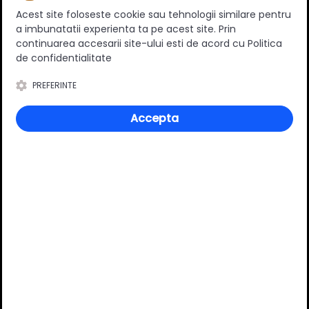
Acest site foloseste cookie sau tehnologii similare pentru
a imbunatatii experienta ta pe acest site. Prin
continuarea accesarii site-ului esti de acord cu Politica
de confidentialitate
0
(0 review-uri)
PREFERINTE
Accepta
Întrebări și răspunsuri
Ai o nelămurire?
Pune o întrebare despre produs.
Adaugă întrebarea
VĂ RECOMANDĂM ȘI