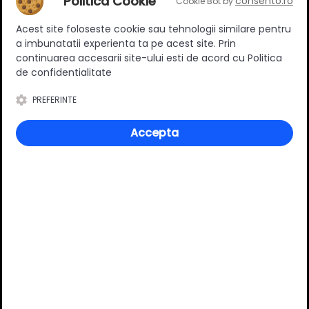
Politica Cookie
consento.ro
Cookie Bot by
Acest site foloseste cookie sau tehnologii similare pentru
Ratingul general al produsului
a imbunatatii experienta ta pe acest site. Prin
continuarea accesarii site-ului esti de acord cu Politica
de confidentialitate
PREFERINTE
0
(0 review-uri)
Accepta
Întrebări și răspunsuri
Ai o nelămurire?
Pune o întrebare despre produs.
Adaugă întrebarea