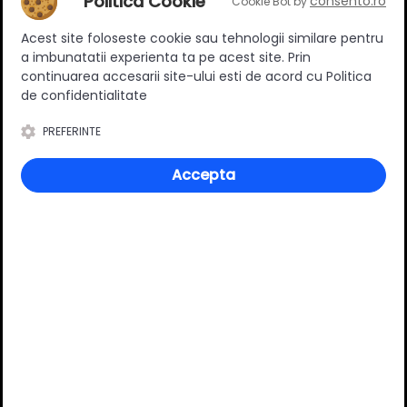
Politica Cookie
consento.ro
Cookie Bot by
Acest site foloseste cookie sau tehnologii similare pentru
Ratingul general al produsului
a imbunatatii experienta ta pe acest site. Prin
continuarea accesarii site-ului esti de acord cu Politica
de confidentialitate
PREFERINTE
0
(0 review-uri)
Accepta
Întrebări și răspunsuri
Ai o nelămurire?
Pune o întrebare despre produs.
Adaugă întrebarea