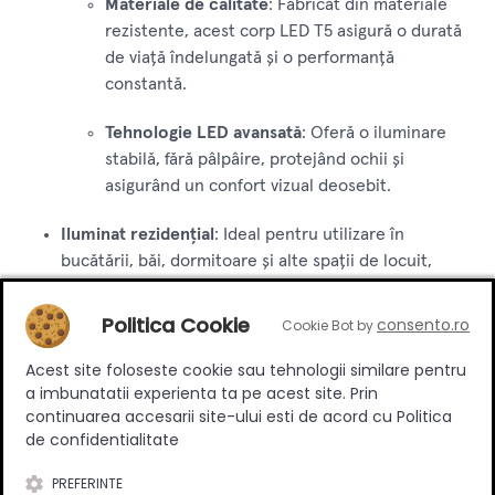
Materiale de calitate
: Fabricat din materiale
rezistente, acest corp LED T5 asigură o durată
de viață îndelungată și o performanță
constantă.
Tehnologie LED avansată
: Oferă o iluminare
stabilă, fără pâlpâire, protejând ochii și
asigurând un confort vizual deosebit.
Iluminat rezidențial
: Ideal pentru utilizare în
bucătării, băi, dormitoare și alte spații de locuit,
oferind o lumină caldă și plăcută.
Politica Cookie
consento.ro
Cookie Bot by
Iluminat comercial
: Potrivit pentru birouri, săli de
conferințe, magazine și alte spații comerciale care
Acest site foloseste cookie sau tehnologii similare pentru
necesită o iluminare eficientă și de calitate.
a imbunatatii experienta ta pe acest site. Prin
continuarea accesarii site-ului esti de acord cu Politica
de confidentialitate
Proiecte de bricolaj și decorative
: Perfect pentru
proiectele de iluminat DIY, oferind o soluție practică
PREFERINTE
și estetică pentru diverse aplicații de iluminare.