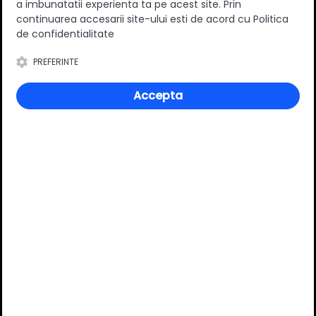
a imbunatatii experienta ta pe acest site. Prin
0
(0 review-uri)
continuarea accesarii site-ului esti de acord cu Politica
de confidentialitate
PREFERINTE
Întrebări și răspunsuri
Accepta
Ai o nelămurire?
Pune o întrebare despre produs.
Adaugă întrebarea
VĂ RECOMANDĂM ȘI