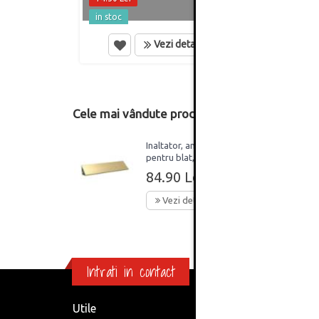
in stoc
in st
Vezi detalii
Cele mai vândute produse din această catego
Inaltator, antistrop,
pentru blat, folie aurie,
neted, 4 metri (debitare
84.90 Lei
maxim 3 metri)
Vezi detalii
Intrati in contact
Utile
Informa