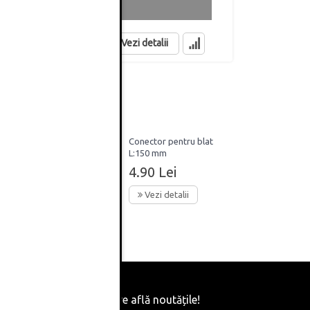
in stoc
in stoc
Vezi detalii
30,
Conector pentru blat
lat,
L:150 mm
ru
4.90 Lei
bitare
Vezi detalii
Fii primul care află noutățile!