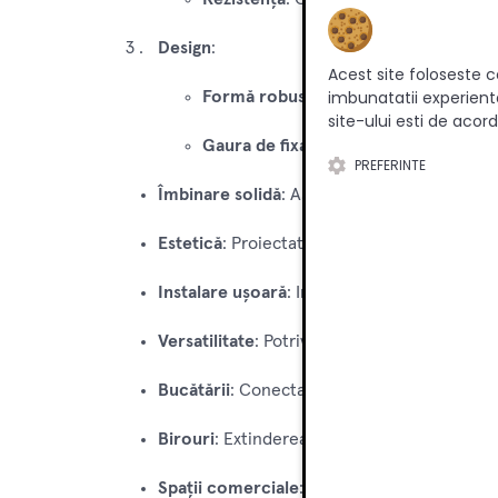
Design
:
Acest site foloseste c
imbunatatii experienta
Formă robustă
: Proiectat pentru a as
site-ului esti de acord
Gaura de fixare
: Include găuri pre-for
PREFERINTE
Îmbinare solidă
: Asigură o conexiune putern
Estetică
: Proiectat pentru a fi discret și a 
Instalare ușoară
: Include găuri pre-format
Versatilitate
: Potrivit pentru diverse tipuri d
Bucătării
: Conectarea blaturilor de lucru pen
Birouri
: Extinderea și unirea suprafețelor d
Spații comerciale
: Utilizat în cafenele, re