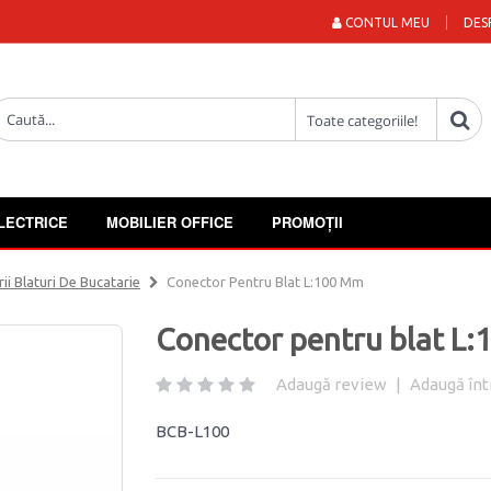
CONTUL MEU
DES
LECTRICE
MOBILIER OFFICE
PROMOȚII
ii Blaturi De Bucatarie
Conector Pentru Blat L:100 Mm
Conector pentru blat L
Adaugă review
|
Adaugă înt
BCB-L100