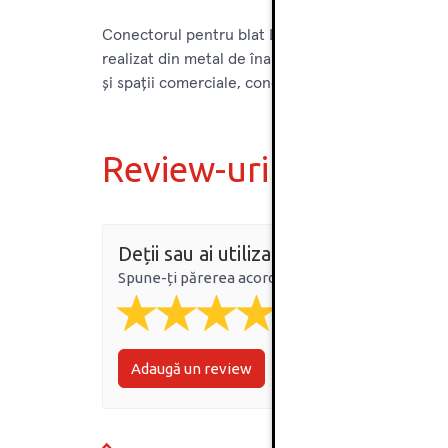
Conectorul pentru blat L100 mm este un accesoriu
realizat din metal de înaltă calitate, acest conecto
și spații comerciale, conectorul este ușor de instal
Review-uri
Deții sau ai utilizat produsul?
Spune-ți părerea acordând o nota produsului
Adaugă un review