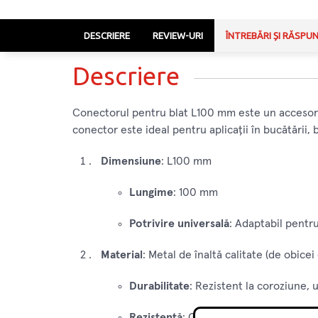
DESCRIERE
REVIEW-URI
ÎNTREBĂRI ȘI RĂSPU
Descriere
Conectorul pentru blat L100 mm este un accesoriu 
conector este ideal pentru aplicații în bucătării, 
Dimensiune
: L100 mm
Lungime
: 100 mm
Potrivire universală
: Adaptabil pentru
Material
: Metal de înaltă calitate (de obicei
Durabilitate
: Rezistent la coroziune, u
Rezistență
: Oferă o susținere solidă și