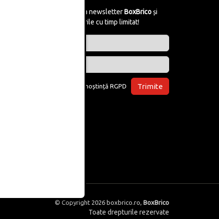
Abonează-te la newsletter
BoxBrico
și
află de reducerile cu timp limitat!
Trimite
Am luat la cunoștință
RGPD
© Copyright 2026
boxbrico.ro
,
BoxBrico
Toate drepturile rezervate