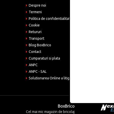
Despre noi
Adre
Bucu
Termeni
Politica de confidentialitate
Tele
075
Cookie
Retururi
Emai
come
Transport
Blog BoxBrico
CIF:
RO4
Contact
Cumparaturi si plata
ANPC
ANPC - SAL
Solutionarea Online a litigiilor
BoxBrico
Cel mai mic magazin de bricolaj