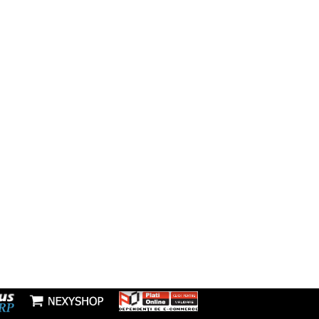
Facebook
să:
resti, Sos Morarilor, nr 4B, Bloc L
Instagram
fon:
7277953
Youtube
l:
nzi@boxbrico.ro
7448842