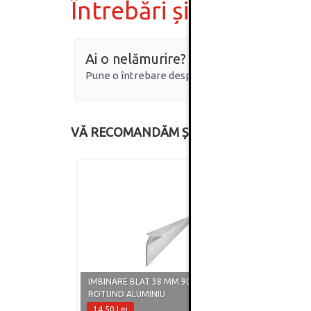
Întrebări și răspunsur
Ai o nelămurire?
Pune o întrebare despre produs.
VĂ RECOMANDĂM ȘI
IMBINARE BLAT 38 MM 90° DREPT-
IMBIN
ROTUND ALUMINIU
ROTU
14.50 Lei
26.90