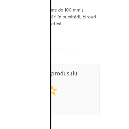
lor de lucru. Cu o dimensiune de 100 mm și
abilă. Ideal pentru utilizări în bucătării, birouri
funcționalitate, cât și estetică.
Ratingul general al produsului
0
(0 review-uri)