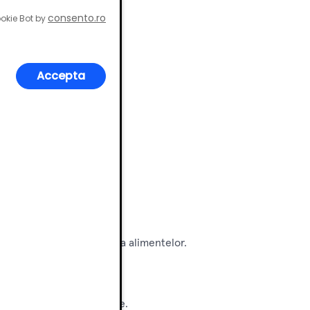
consento.ro
okie Bot by
Accepta
cestora.
l general.
te standard.
.
lnice de gătit și pregătire a alimentelor.
de lucru solide și estetice.