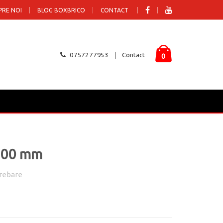
PRE NOI
BLOG BOXBRICO
CONTACT
0757277953
Contact
0
:100 mm
rebare