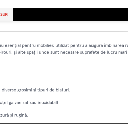
NSURI
esențial pentru mobilier, utilizat pentru a asigura îmbinarea ro
birouri, și alte spații unde sunt necesare suprafețe de lucru mari
 diverse grosimi și tipuri de blaturi.
 oțel galvanizat sau inoxidabil)
zură și rugină.
 durabilă.