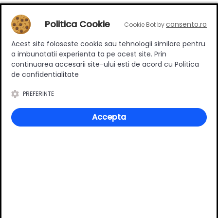
17.50 RON
10.90 RON
Politica Cookie
consento.ro
Cookie Bot by
Adauga in cos
Adauga in cos
Acest site foloseste cookie sau tehnologii similare pentru
a imbunatatii experienta ta pe acest site. Prin
continuarea accesarii site-ului esti de acord cu Politica
de confidentialitate
PREFERINTE
Accepta
Profil rectangular aluminiu
Profil rectangular aluminiu
20x20 cu buza negru 3m
20x20 negru 3m
88.50 RON
86.90 RON
Adauga in cos
Adauga in cos