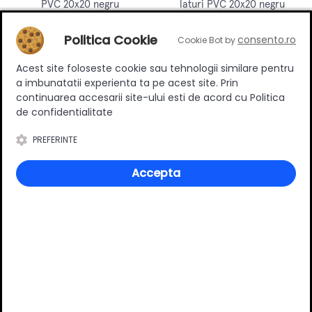
PVC 20x20 negru
laturi PVC 20x20 negru
17.50 RON
10.90 RON
Politica Cookie
consento.ro
Cookie Bot by
Adauga in cos
Adauga in cos
Acest site foloseste cookie sau tehnologii similare pentru
a imbunatatii experienta ta pe acest site. Prin
continuarea accesarii site-ului esti de acord cu Politica
de confidentialitate
PREFERINTE
Accepta
Profil rectangular aluminiu
Profil rectangular aluminiu
20x20 cu buza negru 3m
20x20 negru 3m
88.50 RON
86.90 RON
Adauga in cos
Adauga in cos