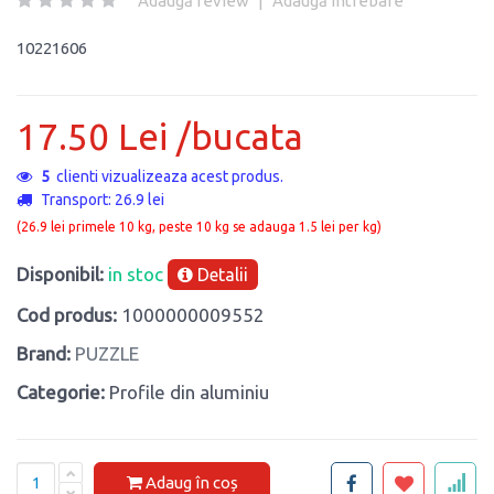
Adaugă review
|
Adaugă întrebare
10221606
17.50 Lei /bucata
5
clienti vizualizeaza acest produs.
Transport: 26.9 lei
(26.9 lei primele 10 kg, peste 10 kg se adauga 1.5 lei per kg)
Disponibil:
in stoc
Detalii
Cod produs:
1000000009552
Brand:
PUZZLE
Categorie:
Profile din aluminiu
Adaug în coș