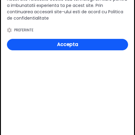
a imbunatatii experienta ta pe acest site. Prin
continuarea accesarii site-ului esti de acord cu Politica
de confidentialitate
Riflaj PVC interior,
Coltar riflaj PVC de
PREFERINTE
2900mm x 168mm x 24mm,
interior, 2900mm x 25mm x
Pearl White
25mm, Stejar Noir
61.90 RON
26.90 RON
Accepta
Adauga in cos
Adauga in cos