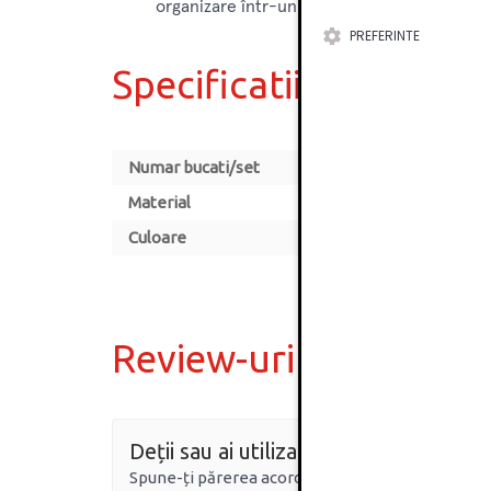
organizare într-un mod practic și estetic.
PREFERINTE
Specificatii
Numar bucati/set
Material
Culoare
Review-uri
Deții sau ai utilizat produsul?
Spune-ți părerea acordând o nota produsului