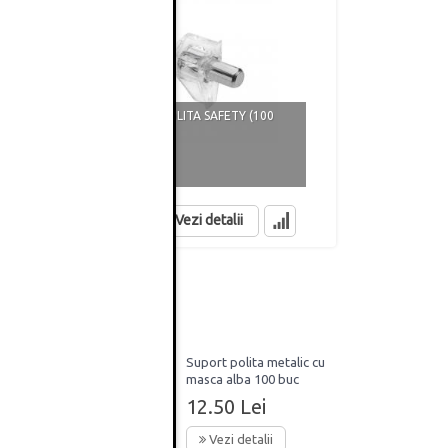
SET SUPORT POLITA SAFETY (100
I)
BUCATI)
SUPORT POL
27.76 Lei
14.74 Lei
in stoc
in stoc
Vezi detalii
l Gola
Suport polita metalic cu
masca alba 100 buc
12.50 Lei
Vezi detalii