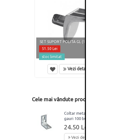
SET S
SET SUPORT POLITA GL (100 BUCATI)
BUCAT
51.50 Lei
6.50 
stoc limitat
in st
Vezi detalii
Cele mai vândute produse din această catego
Coltar metalic 30x30 4
gauri 100 buc
24.50 Lei
Vezi detalii