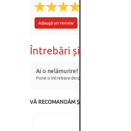
Adaugă un review
Întrebări și răspunsur
Ai o nelămurire?
Pune o întrebare despre produs.
VĂ RECOMANDĂM ȘI