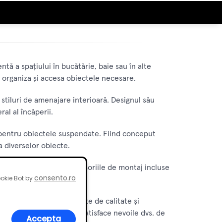
ntă a spațiului în bucătărie, baie sau în alte
 organiza și accesa obiectele necesare.
 stiluri de amenajare interioară. Designul său
al al încăperii.
idă pentru obiectele suspendate. Fiind conceput
a diverselor obiecte.
te rapidă și ușoară. Accesoriile de montaj incluse
consento.ro
okie Bot by
 reflectă standardele înalte de calitate și
dere, proiectat pentru a satisface nevoile dvs. de
Accepta