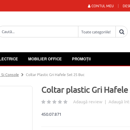
CONTUL MEU
DES
LECTRICE
MOBILIER OFFICE
PROMOȚII
 Si Console
Coltar Plastic Gri Hafele Set 25 Buc
Coltar plastic Gri Hafele
Adaugă review
|
Adaugă înt
450.07.871