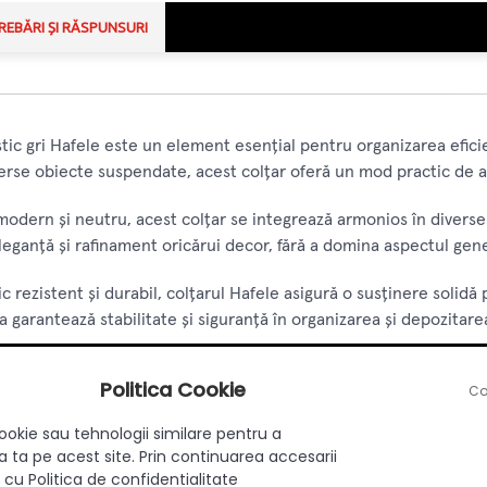
REBĂRI ȘI RĂSPUNSURI
stic gri Hafele este un element esențial pentru organizarea eficie
verse obiecte suspendate, acest colțar oferă un mod practic de a
i modern și neutru, acest colțar se integrează armonios în diverse
ganță și rafinament oricărui decor, fără a domina aspectul gener
tic rezistent și durabil, colțarul Hafele asigură o susținere sol
ta garantează stabilitate și siguranță în organizarea și depozitare
omic și instrucțiuni clare de montaj, instalarea acestui colțar es
Politica Cookie
Co
ciați rapid de avantajele unei organizări eficiente a spațiului.
ookie sau tehnologii similare pentru a
, un lider în domeniul mobilierului și a accesoriilor, acest colțar
 ta pe acest site. Prin continuarea accesarii
lastic gri Hafele, vă asigurați că investiți într-un produs de încre
 cu Politica de confidentialitate