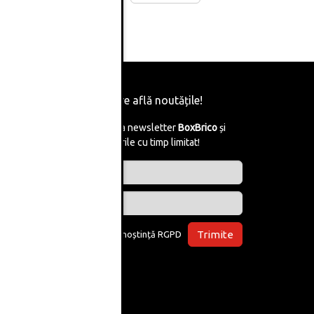
Fii primul care află noutățile!
Abonează-te la newsletter
BoxBrico
și
află de reducerile cu timp limitat!
Trimite
Am luat la cunoștință
RGPD