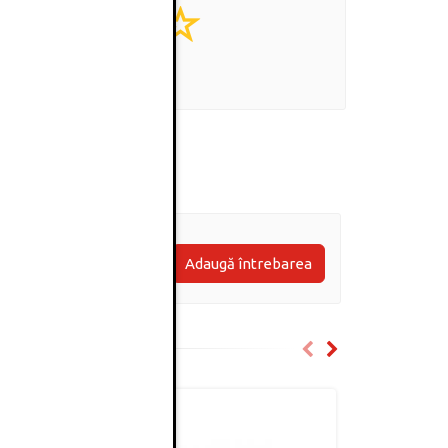
0
(0 review-uri)
Adaugă întrebarea