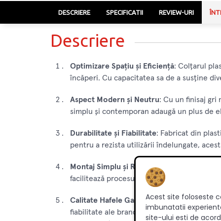
DESCRIERE
SPECIFICATII
REVIEW-URI
ÎNT
Descriere
Optimizare Spațiu și Eficiență
: Colțarul pla
încăperi. Cu capacitatea sa de a susține di
Aspect Modern și Neutru
: Cu un finisaj gr
simplu și contemporan adaugă un plus de ele
Durabilitate și Fiabilitate
: Fabricat din plas
pentru a rezista utilizării îndelungate, aces
Montaj Simplu și Rapid
: Cu un design ergon
facilitează procesul, permițându-vă să benefi
Acest site foloseste c
Calitate Hafele Garantată
: Produs de Hafele
imbunatatii experienta
fiabilitate ale brandului. Alegând colțarul p
site-ului esti de acord