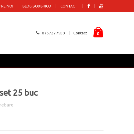
PRE NOI
BLOG BOXBRICO
CONTACT
0757277953
Contact
0
 set 25 buc
rebare