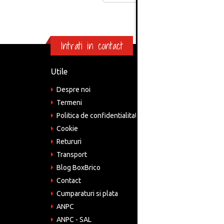
Intrati in contact
Utile
Informa
Despre noi
Adre
Bucu
Termeni
Politica de confidentialitate
Tele
075
Cookie
Retururi
Emai
come
Transport
Blog BoxBrico
CIF:
RO4
Contact
Cumparaturi si plata
ANPC
ANPC - SAL