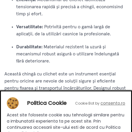
tensionarea rapidă și precisă a chingii, economisind
timp și efort.
Versatilitate:
Potrivită pentru o gamă largă de
aplicații, de la utilizări casnice la profesionale.
Durabilitate:
Materialul rezistent la uzură și
mecanismul robust asigură o utilizare îndelungată
fără deteriorare.
Această chingă cu clichet este un instrument esențial
pentru oricine are nevoie de soluții sigure și eficiente
pentru fixarea și transportul încărcăturilor. Designul robust
și mecanismul de clichet ușor de utilizat o fac
Politica Cookie
indispensabilă în orice trusă de unelte profesionale sau
consento.ro
Cookie Bot by
personale.
Acest site foloseste cookie sau tehnologii similare pentru
a imbunatatii experienta ta pe acest site. Prin
Specificatii
continuarea accesarii site-ului esti de acord cu Politica