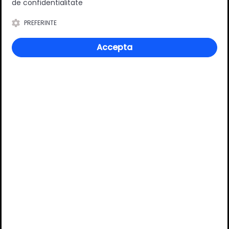
de confidentialitate
PREFERINTE
Material
Poliester
Accepta
Review-uri
Deții sau ai utilizat produsul?
Spune-ți părerea acordând o nota produsului
Adaugă un review