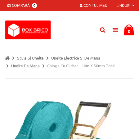
COMPARĂ
CONTUL MEU
0
LINK-URI
0
Scule Si Unelte
Unelte Electrice Si De Mana
Unelte De Mana
Chinga Cu Clichet - 10m X 50mm Total