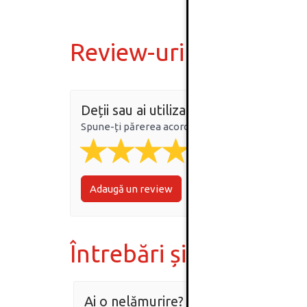
Review-uri
Deții sau ai utilizat produsul?
Spune-ți părerea acordând o nota produsului
Adaugă un review
Întrebări și răspunsur
Ai o nelămurire?