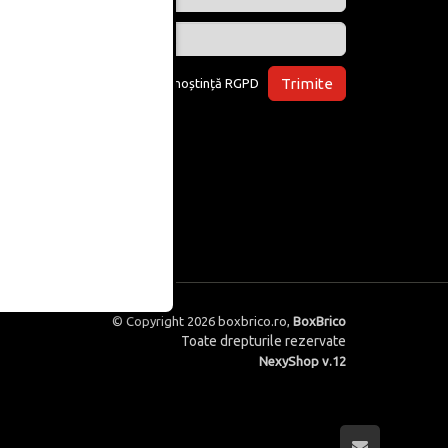
Trimite
Am luat la cunoștință
RGPD
© Copyright 2026
boxbrico.ro
,
BoxBrico
Toate drepturile rezervate
NexyShop v.12