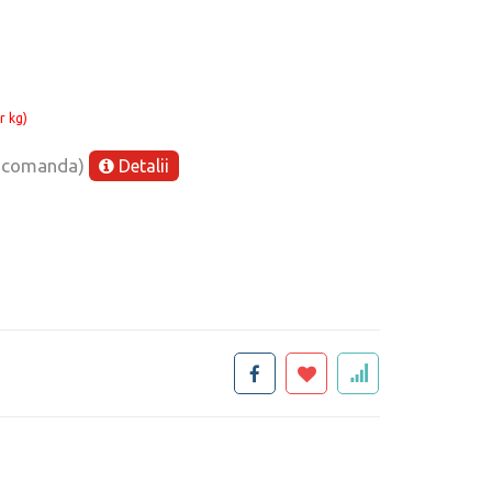
r kg)
e comanda)
Detalii