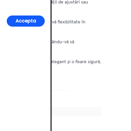
ifixuri în cazul necesității de ajustări sau
Accepta
de minifixuri, oferindu-vă flexibilitate în
designuri de mobilier, permițându-vă să
ție robustă, un design elegant și o fixare sigură,