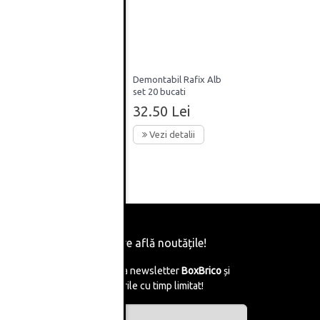
x cu
Demontabil Rafix Alb
i
set 20 bucati
32.50 Lei
Vezi detalii
Fii primul care află noutățile!
Abonează-te la newsletter
BoxBrico
și
află de reducerile cu timp limitat!