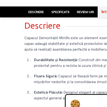
DESCRIERE
SPECIFICATII
REVIEW-URI
ÎNT
Descriere
Capacul Demontabil Minifix este un element esenți
capac adaugă stabilitate și estetică proiectelor de
ajuta să realizați asamblarea perfectă a mobilierul
Durabilitate și Rezistență:
Construit din mat
proiectat pentru a rezista la uzura zilnică 
Fixare Sigură:
Capacul se fixează ferm pe min
mișcărilor nedorite și la consolidarea struct
Estetică Plăcută:
Designul elegant al capacu
aspectul general al mobilierului, conferindu