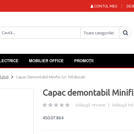
CONTUL MEU
DES
LECTRICE
MOBILIER OFFICE
PROMOȚII
abili
Capac Demontabil Minifix Gri 100 Bucati
Capac demontabil Minifi
Adaugă review
|
Adaugă înt
450.07.864