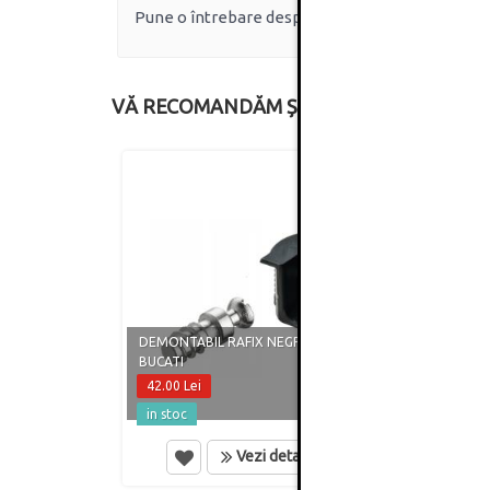
Pune o întrebare despre produs.
VĂ RECOMANDĂM ȘI
DEMONTABIL RAFIX NEGRU SET 20
DEMON
BUCATI
BUCAT
42.00 Lei
42.50
in stoc
in st
Vezi detalii