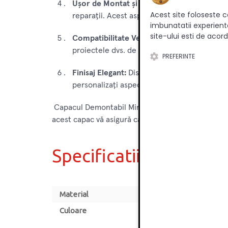
Ușor de Montat și Demontat:
Capacul se mo
Acest site foloseste c
reparații. Acest aspect facilitează întreținer
imbunatatii experienta
site-ului esti de acord
Compatibilitate Versatilă:
Capacul Demontabi
proiectele dvs. de mobilier.
PREFERINTE
Finisaj Elegant:
Disponibil în diverse finisaj
personalizați aspectul final al pieselor dvs. 
Capacul Demontabil Minifix este un element esenți
acest capac vă asigură că proiectele dvs. de mobil
Specificatii
Material
Culoare