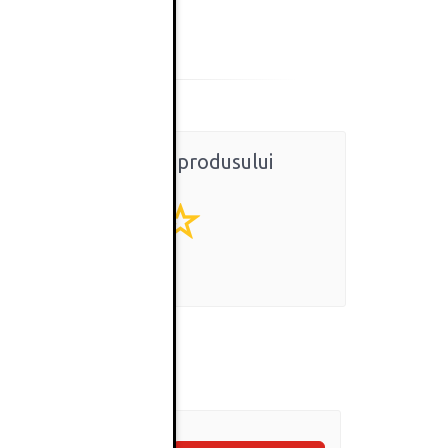
Ratingul general al produsului
0
(0 review-uri)