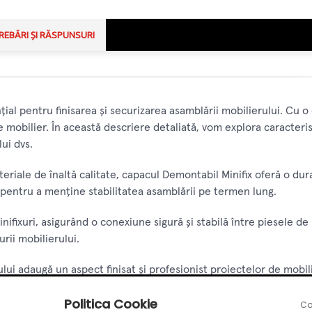
REBĂRI ȘI RĂSPUNSURI
al pentru finisarea și securizarea asamblării mobilierului. Cu o 
 mobilier. În această descriere detaliată, vom explora caracterist
ui dvs.
eriale de înaltă calitate, capacul Demontabil Minifix oferă o dura
și pentru a menține stabilitatea asamblării pe termen lung.
ifixuri, asigurând o conexiune sigură și stabilă între piesele de
urii mobilierului.
lui adaugă un aspect finisat și profesionist proiectelor de mobil
-i o estetică plăcută.
Politica Cookie
Co