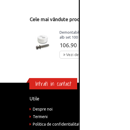
Cele mai vândute produse din această catego
Demontabil Blum D25
alb set 100 buc
106.90 Lei
Vezi detalii
Intrati in contact
Utile
Informa
Despre noi
Adre
Bucu
Termeni
Politica de confidentialitate
Tele