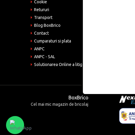
075
Cookie
Retururi
Emai
come
Transport
Blog BoxBrico
CIF:
RO4
Contact
Cumparaturi si plata
ANPC
ANPC - SAL
Solutionarea Online a litigiilor
BoxBrico
Cel mai mic magazin de bricolaj