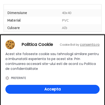
Dimensiune
40x40
Material
PVC
Culoare
Alb
Politica Cookie
consento.ro
Cookie Bot by
Acest site foloseste cookie sau tehnologii similare pentru
Review-uri
a imbunatatii experienta ta pe acest site. Prin
continuarea accesarii site-ului esti de acord cu Politica
de confidentialitate
Deții sau ai utilizat produsul?
PREFERINTE
Spune-ți părerea acordând o nota produsului
Accepta
Adaugă un review