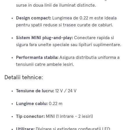
surse in doua linii de iluminat distincte.
Design compact:
Lungimea de 0.22 m este ideala
pentru spatii reduse si trasee curate de cabluri.
Sistem MINI plug-and-play:
Conectare rapida si
sigura fara unelte speciale sau lipituri suplimentare.
Performanta stabila:
Asigura distributia uniforma a
tensiunii catre ambele iesiri.
Detalii tehnice:
Tensiune de lucru:
12 V / 24 V
Lungime cablu:
0.22 m
Tip conector:
MINI (1 intrare - 2 iesiri)
Utilizare:
Divizare si extindere configuratii LED