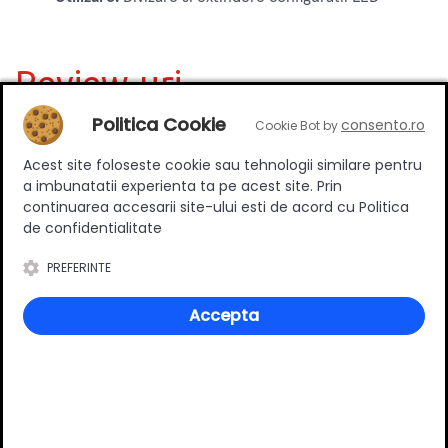
Review-uri
Politica Cookie
consento.ro
Cookie Bot by
Acest site foloseste cookie sau tehnologii similare pentru
Deții sau ai utilizat produsul?
a imbunatatii experienta ta pe acest site. Prin
Spune-ți părerea acordând o nota produsului
continuarea accesarii site-ului esti de acord cu Politica
de confidentialitate
PREFERINTE
Adaugă un review
Accepta
Ratingul general al produsului