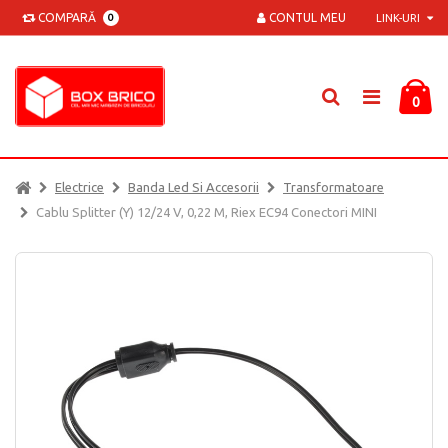
COMPARĂ
CONTUL MEU
0
LINK-URI
0
Electrice
Banda Led Si Accesorii
Transformatoare
Cablu Splitter (Y) 12/24 V, 0,22 M, Riex EC94 Conectori MINI