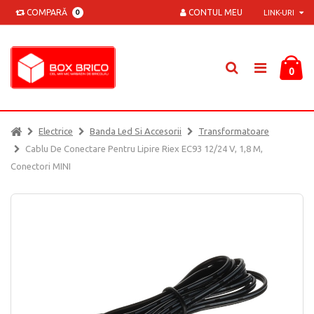
COMPARĂ
CONTUL MEU
0
LINK-URI
0
Electrice
Banda Led Si Accesorii
Transformatoare
Cablu De Conectare Pentru Lipire Riex EC93 12/24 V, 1,8 M,
Conectori MINI