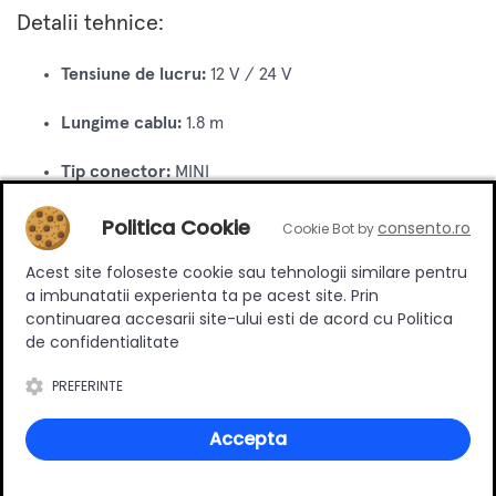
Detalii tehnice:
Tensiune de lucru:
12 V / 24 V
Lungime cablu:
1.8 m
Tip conector:
MINI
Utilizare:
Conectare prin lipire pentru benzi LED
Politica Cookie
consento.ro
Cookie Bot by
Acest site foloseste cookie sau tehnologii similare pentru
a imbunatatii experienta ta pe acest site. Prin
Review-uri
continuarea accesarii site-ului esti de acord cu Politica
de confidentialitate
PREFERINTE
Deții sau ai utilizat produsul?
Spune-ți părerea acordând o nota produsului
Accepta