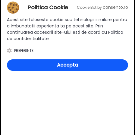
Politica Cookie
consento.ro
Cookie Bot by
Adaugă un review
Acest site foloseste cookie sau tehnologii similare pentru
a imbunatatii experienta ta pe acest site. Prin
Ratingul general al produsului
continuarea accesarii site-ului esti de acord cu Politica
de confidentialitate
PREFERINTE
0
(0 review-uri)
Accepta
Întrebări și răspunsuri
Ai o nelămurire?
Pune o întrebare despre produs.
Adaugă întrebarea