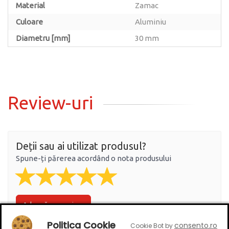
Material
Zamac
Culoare
Aluminiu
Diametru [mm]
30 mm
Review-uri
Deții sau ai utilizat produsul?
Spune-ți părerea acordând o nota produsului
Adaugă un review
Politica Cookie
consento.ro
Cookie Bot by