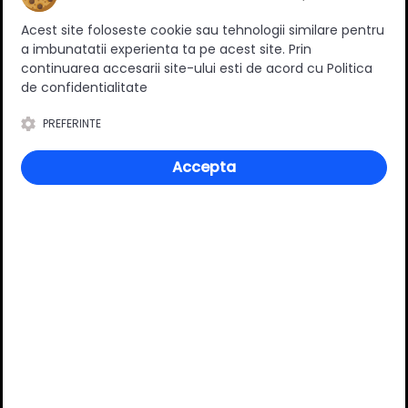
Ratingul general al produsului
Acest site foloseste cookie sau tehnologii similare pentru
a imbunatatii experienta ta pe acest site. Prin
continuarea accesarii site-ului esti de acord cu Politica
de confidentialitate
0
(0 review-uri)
PREFERINTE
Accepta
Întrebări și răspunsuri
Ai o nelămurire?
Pune o întrebare despre produs.
Adaugă întrebarea
VĂ RECOMANDĂM ȘI