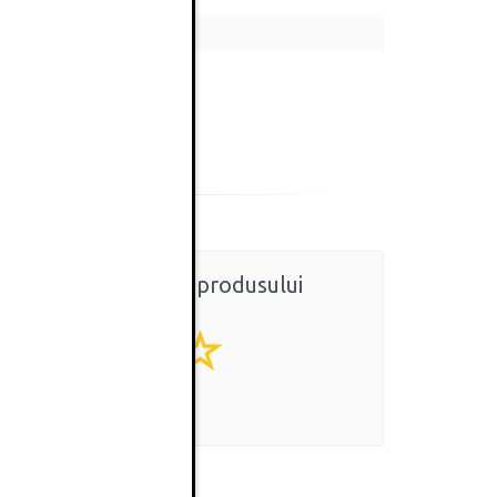
Ratingul general al produsului
0
(0 review-uri)