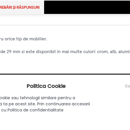
REBĂRI ȘI RĂSPUNSURI
u orice tip de mobilier.
e 29 mm si este disponibil in mai multe culori: crom, alb, alumi
Politica Cookie
Co
ookie sau tehnologii similare pentru a
Aplicat
 ta pe acest site. Prin continuarea accesarii
 cu Politica de confidentialitate
Da
Clasic
Zamac