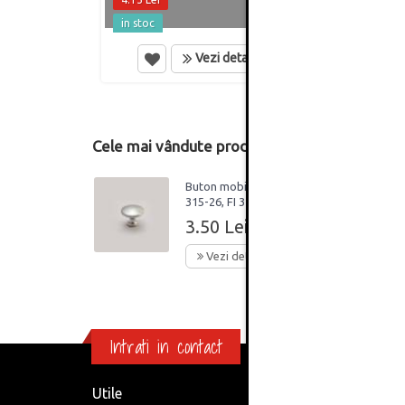
in stoc
in st
Vezi detalii
Cele mai vândute produse din această catego
Buton mobilier rotund
315-26, FI 32, metalic,
finisaj aluminiu
3.50 Lei
Vezi detalii
Intrati in contact
Utile
Informa