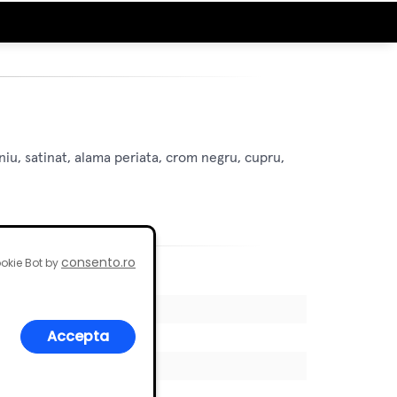
niu, satinat, alama periata, crom negru, cupru,
consento.ro
okie Bot by
Accepta