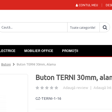
CONTUL MEU
DES
LECTRICE
MOBILIER OFFICE
PROMOȚII
Butoni
Buton TERNI 30mm, Alama
Buton TERNI 30mm, ala
Adaugă review
|
Adaugă înt
GZ-TERNI-1-16