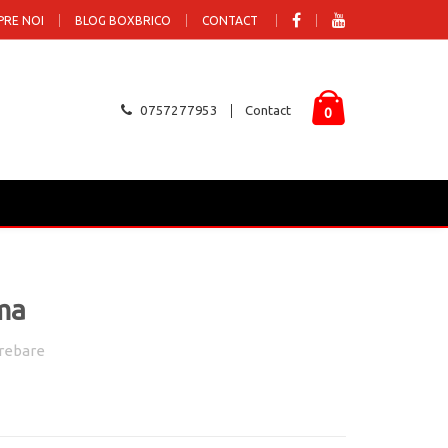
PRE NOI
BLOG BOXBRICO
CONTACT
0757277953
Contact
0
ma
rebare