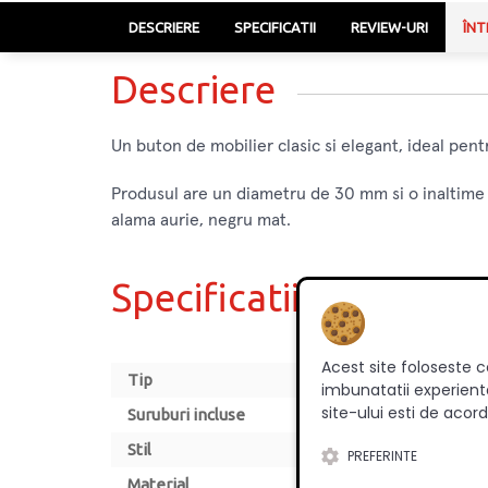
DESCRIERE
SPECIFICATII
REVIEW-URI
ÎNT
Descriere
Un buton de mobilier clasic si elegant, ideal pentr
Produsul are un diametru de 30 mm si o inaltime d
alama aurie, negru mat.
Specificatii
Acest site foloseste c
Tip
imbunatatii experienta
site-ului esti de acord
Suruburi incluse
Stil
PREFERINTE
Material