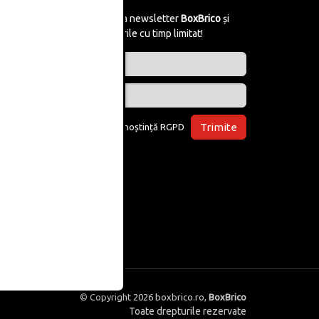
Abonează-te la newsletter
BoxBrico
și
află de reducerile cu timp limitat!
Trimite
Am luat la cunoștință
RGPD
© Copyright 2026
boxbrico.ro
,
BoxBrico
Toate drepturile rezervate