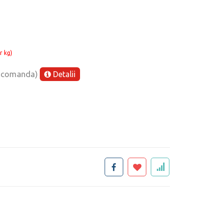
r kg)
e comanda)
Detalii