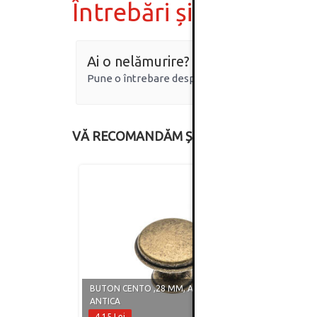
Întrebări și răspunsur
Ai o nelămurire?
Pune o întrebare despre produs.
VĂ RECOMANDĂM ȘI
BUTON CENTO ,28 MM, ALAMA
BUTON
ANTICA
ANTIC
4.15 Lei
4.13 