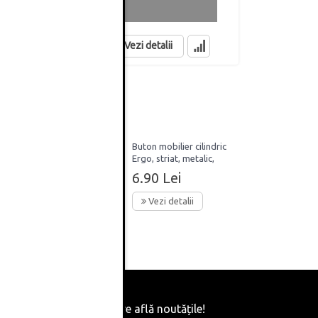
in stoc
in stoc
Vezi detalii
ndric
Buton mobilier cilindric
c,
Ergo, striat, metalic,
finisaj negru
6.90 Lei
Vezi detalii
Fii primul care află noutățile!