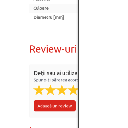
Culoare
Diametru [mm]
Review-uri
Deții sau ai utilizat produsul?
Spune-ți părerea acordând o nota produsului
Adaugă un review