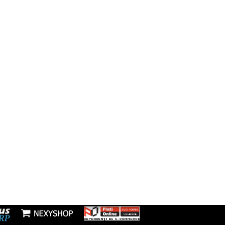
Facebook
să:
resti, Sos Morarilor, nr 4B, Bloc L
Instagram
fon:
7277953
Youtube
l:
nzi@boxbrico.ro
7448842