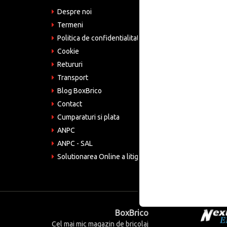
Despre noi
Adre
Bucu
Termeni
Politica de confidentialitate
Tele
075
Cookie
Retururi
Emai
come
Transport
Blog BoxBrico
CIF:
RO4
Contact
Cumparaturi si plata
ANPC
ANPC - SAL
Solutionarea Online a litigiilor
BoxBrico
Cel mai mic magazin de bricolaj