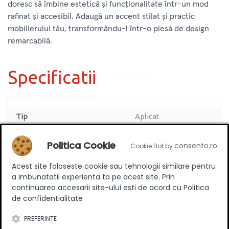
doresc să îmbine estetică și funcționalitate într-un mod
rafinat și accesibil. Adaugă un accent stilat și practic
mobilierului tău, transformându-l într-o piesă de design
remarcabilă.
Specificatii
Tip
Aplicat
Suruburi incluse
Da
Politica Cookie
consento.ro
Cookie Bot by
Stil
Modern
Material
Zamac
Acest site foloseste cookie sau tehnologii similare pentru
a imbunatatii experienta ta pe acest site. Prin
Culoare
Negru mat
continuarea accesarii site-ului esti de acord cu Politica
de confidentialitate
PREFERINTE