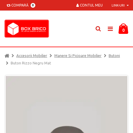
COMPARĂ
CONTUL MEU
0
LINK-URI
0
Accesorii Mobilier
Manere Si Picioare Mobilier
Butoni
Buton Rizzo Negru Mat