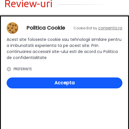
Review-uri
Politica Cookie
Deții sau ai utilizat produsul?
consento.ro
Cookie Bot by
Spune-ți părerea acordând o nota produsului
Acest site foloseste cookie sau tehnologii similare pentru
a imbunatatii experienta ta pe acest site. Prin
continuarea accesarii site-ului esti de acord cu Politica
de confidentialitate
Adaugă un review
PREFERINTE
Ratingul general al produsului
Accepta
0
(0 review-uri)