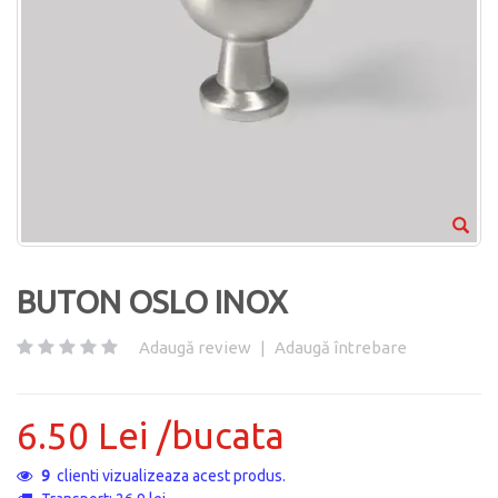
BUTON OSLO INOX
Adaugă review
|
Adaugă întrebare
6.50 Lei /bucata
9
clienti vizualizeaza acest produs.