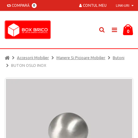
COMPARĂ
CONTUL MEU
0
LINK-URI
0
Accesorii Mobilier
Manere Si Picioare Mobilier
Butoni
BUTON OSLO INOX