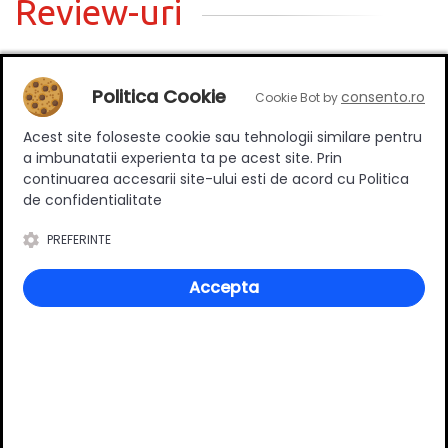
Review-uri
Politica Cookie
Deții sau ai utilizat produsul?
consento.ro
Cookie Bot by
Spune-ți părerea acordând o nota produsului
Acest site foloseste cookie sau tehnologii similare pentru
a imbunatatii experienta ta pe acest site. Prin
continuarea accesarii site-ului esti de acord cu Politica
de confidentialitate
Adaugă un review
PREFERINTE
Ratingul general al produsului
Accepta
0
(0 review-uri)