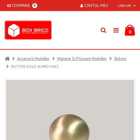
COMPARĂ
CONTUL MEU
0
LINK-URI
0
Accesorii Mobilier
Manere Si Picioare Mobilier
Butoni
BUTON OSLO AURIU MAT