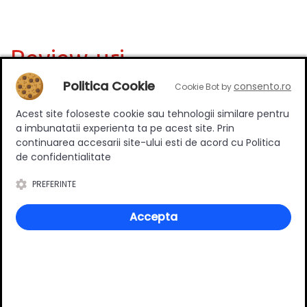
Review-uri
Politica Cookie
consento.ro
Cookie Bot by
Acest site foloseste cookie sau tehnologii similare pentru
Deții sau ai utilizat produsul?
a imbunatatii experienta ta pe acest site. Prin
Spune-ți părerea acordând o nota produsului
continuarea accesarii site-ului esti de acord cu Politica
de confidentialitate
PREFERINTE
Adaugă un review
Accepta
Ratingul general al produsului