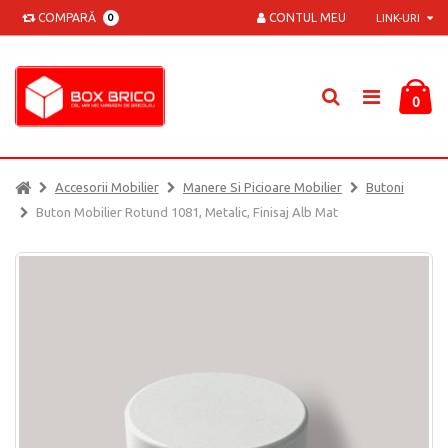
COMPARĂ
CONTUL MEU
0
LINK-URI
0
Accesorii Mobilier
Manere Si Picioare Mobilier
Butoni
Buton Mobilier Rotund 1081, Metalic, Finisaj Alb Mat