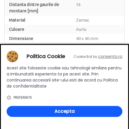
Distanta dintre gaurile de
16
montare [mm]
Material
Zamac
Culoare
Auriu
Dimensiune
40 x 40 mm
Politica Cookie
consento.ro
Cookie Bot by
Acest site foloseste cookie sau tehnologii similare pentru
Review-uri
a imbunatatii experienta ta pe acest site. Prin
continuarea accesarii site-ului esti de acord cu Politica
de confidentialitate
PREFERINTE
Deții sau ai utilizat produsul?
Spune-ți părerea acordând o nota produsului
Accepta