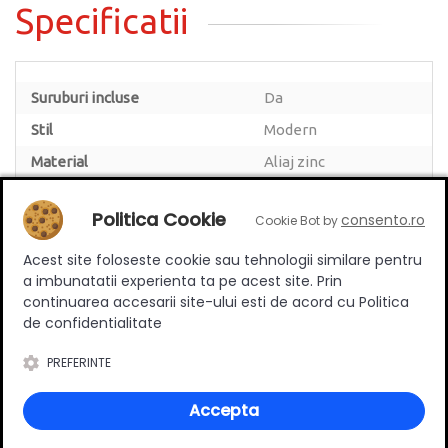
Specificatii
Suruburi incluse
Da
Stil
Modern
Material
Aliaj zinc
Culoare
Gri Titan
Politica Cookie
consento.ro
Cookie Bot by
Acest site foloseste cookie sau tehnologii similare pentru
a imbunatatii experienta ta pe acest site. Prin
continuarea accesarii site-ului esti de acord cu Politica
Review-uri
de confidentialitate
PREFERINTE
Deții sau ai utilizat produsul?
Accepta
Spune-ți părerea acordând o nota produsului