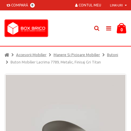
COMPARĂ
CONTUL MEU
0
LINK-URI
0
Accesorii Mobilier
Manere Si Picioare Mobilier
Butoni
Buton Mobilier Lacrima 7789, Metalic, Finisaj Gri Titan