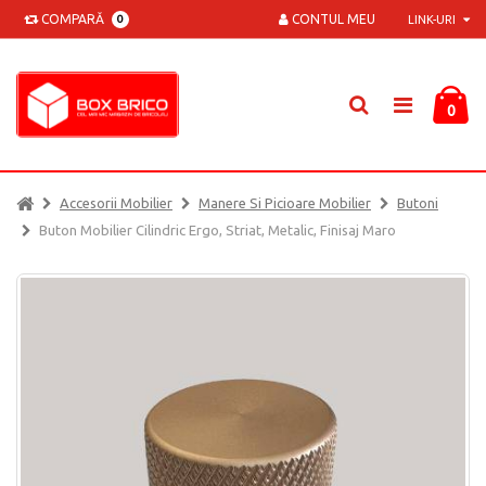
COMPARĂ
CONTUL MEU
0
LINK-URI
0
Accesorii Mobilier
Manere Si Picioare Mobilier
Butoni
Buton Mobilier Cilindric Ergo, Striat, Metalic, Finisaj Maro