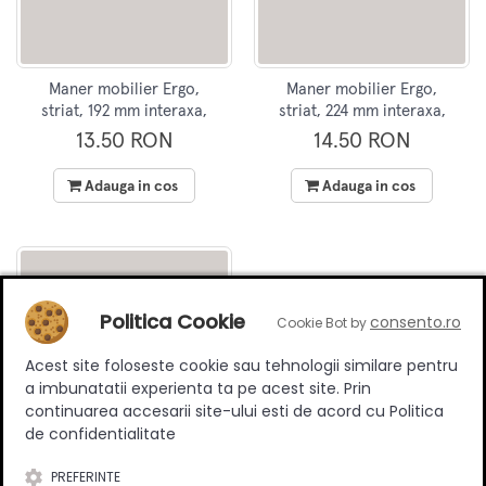
Maner mobilier Ergo,
Maner mobilier Ergo,
striat, 192 mm interaxa,
striat, 224 mm interaxa,
finisaj maro
finisaj maro
13.50 RON
14.50 RON
Adauga in cos
Adauga in cos
Politica Cookie
consento.ro
Cookie Bot by
Acest site foloseste cookie sau tehnologii similare pentru
a imbunatatii experienta ta pe acest site. Prin
continuarea accesarii site-ului esti de acord cu Politica
de confidentialitate
PREFERINTE
Maner mobilier Ergo,