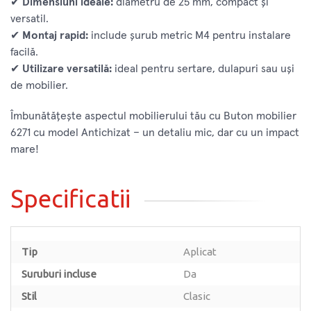
✔
Dimensiuni ideale:
diametru de 25 mm, compact și
versatil.
✔
Montaj rapid:
include șurub metric M4 pentru instalare
facilă.
✔
Utilizare versatilă:
ideal pentru sertare, dulapuri sau uși
de mobilier.
Îmbunătățește aspectul mobilierului tău cu Buton mobilier
6271 cu model Antichizat – un detaliu mic, dar cu un impact
mare!
Specificatii
Tip
Aplicat
Suruburi incluse
Da
Stil
Clasic