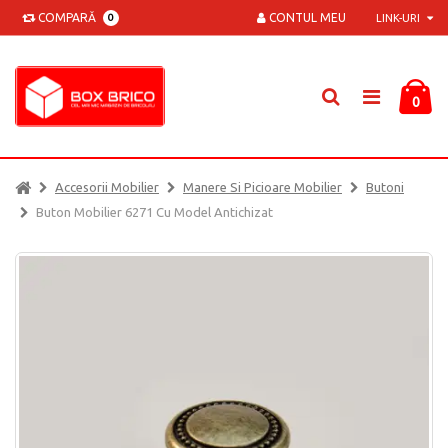
COMPARĂ
CONTUL MEU
0
LINK-URI
0
Accesorii Mobilier
Manere Si Picioare Mobilier
Butoni
Buton Mobilier 6271 Cu Model Antichizat