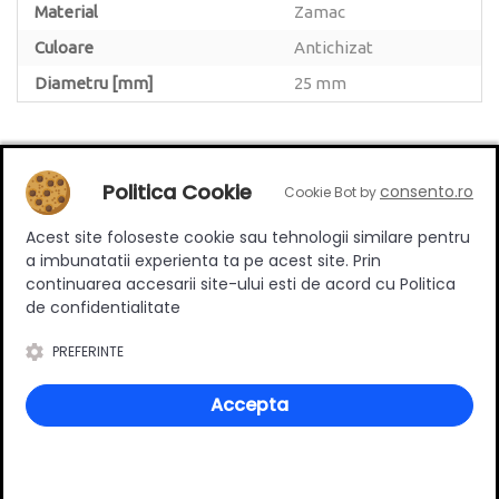
Material
Zamac
Culoare
Antichizat
Diametru [mm]
25 mm
Politica Cookie
consento.ro
Cookie Bot by
Review-uri
Acest site foloseste cookie sau tehnologii similare pentru
a imbunatatii experienta ta pe acest site. Prin
continuarea accesarii site-ului esti de acord cu Politica
de confidentialitate
Deții sau ai utilizat produsul?
Spune-ți părerea acordând o nota produsului
PREFERINTE
Accepta
Adaugă un review