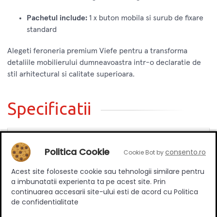
Pachetul include:
1 x buton mobila si surub de fixare
standard
Alegeti feroneria premium Viefe pentru a transforma
detaliile mobilierului dumneavoastra intr-o declaratie de
stil arhitectural si calitate superioara.
Specificatii
Tip
Aplicat
Politica Cookie
consento.ro
Cookie Bot by
Suruburi incluse
Da
Acest site foloseste cookie sau tehnologii similare pentru
Stil
Modern
a imbunatatii experienta ta pe acest site. Prin
continuarea accesarii site-ului esti de acord cu Politica
Material
Zamac
de confidentialitate
Culoare
Negru mat