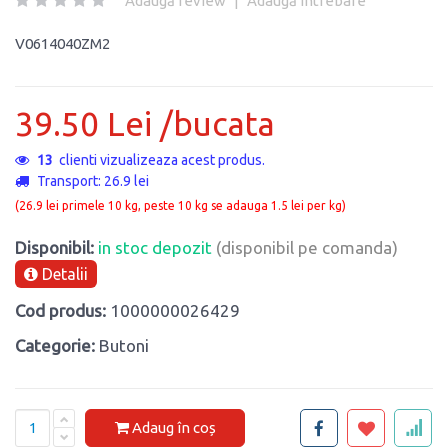
Adaugă review
|
Adaugă întrebare
V0614040ZM2
39.50 Lei /bucata
13
clienti vizualizeaza acest produs.
Transport: 26.9 lei
(26.9 lei primele 10 kg, peste 10 kg se adauga 1.5 lei per kg)
Disponibil:
in stoc depozit
(disponibil pe comanda)
Detalii
Cod produs:
1000000026429
Categorie:
Butoni
Adaug în coș