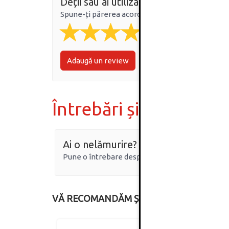
Deții sau ai utilizat produsul?
Spune-ți părerea acordând o nota produsului
Adaugă un review
Întrebări și răspunsur
Ai o nelămurire?
Pune o întrebare despre produs.
VĂ RECOMANDĂM ȘI