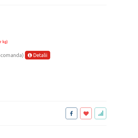
r kg)
e comanda)
Detalii