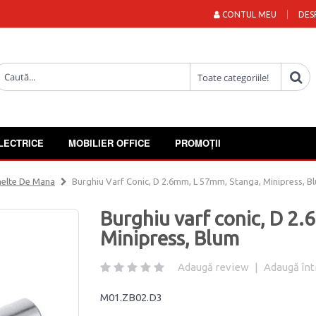
CONTUL MEU
DES
LECTRICE
MOBILIER OFFICE
PROMOȚII
elte De Mana
Burghiu Varf Conic, D 2.6mm, L 57mm, Stanga, Minipress, B
Burghiu varf conic, D 2
Minipress, Blum
Adaugă review
|
Adaugă înt
M01.ZB02.D3