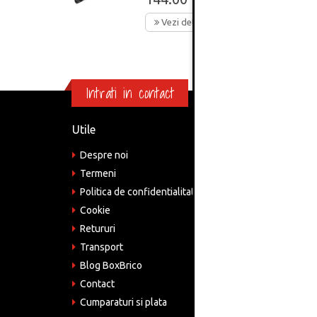
Vezi detalii
Intrati in contact
Utile
Informa
Despre noi
Adre
Bucu
Termeni
Politica de confidentialitate
Tele
075
Cookie
Retururi
Emai
come
Transport
Blog BoxBrico
CIF:
RO4
Contact
Cumparaturi si plata