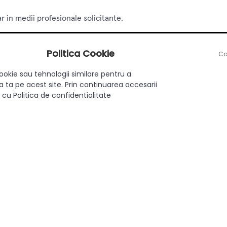
r in medii profesionale solicitante.
compatibile cu cerintele Blum.
Politica Cookie
Co
ookie sau tehnologii similare pentru a
 ta pe acest site. Prin continuarea accesarii
Finisaj:
rosu.
 cu Politica de confidentialitate
ri exacte .
, MINIPRESS P si altele de banc Blum.
d metal) cu finisaj rosu.
inserari in mobilier Blum conform manualului tehnic .