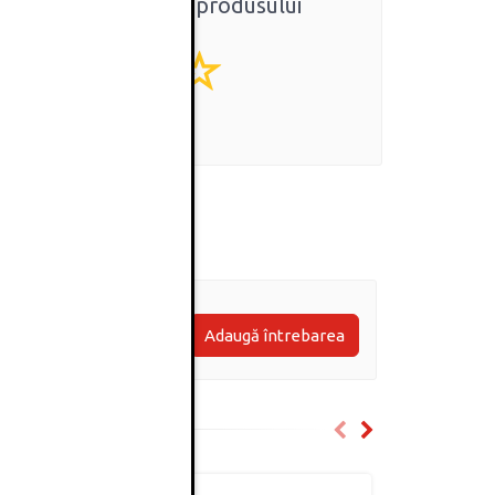
Ratingul general al produsului
0
(0 review-uri)
Adaugă întrebarea