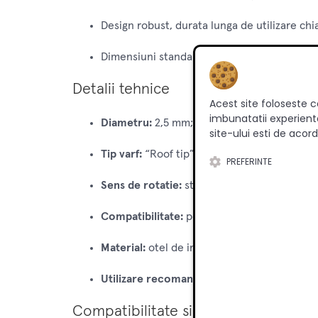
Design robust, durata lunga de utilizare chia
Dimensiuni standard (Ø 2,5 mm, L = 57 mm) 
Detalii tehnice
Acest site foloseste c
imbunatatii experienta
Diametru:
2,5 mm;
Lungime totală:
57 mm;
site-ului esti de acord
Tip varf:
“Roof tip” pentru precizie si centră
PREFERINTE
Sens de rotatie:
stanga (Left-hand) .
Compatibilitate:
pentru masini MINIPRESS M
Material:
otel de inalta rezistenta (steel har
Utilizare recomandată:
pregatire suruburi/
Compatibilitate si utilizari