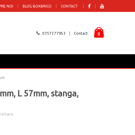
PRE NOI
BLOG BOXBRICO
CONTACT
0757277953
Contact
0
lum
.6mm, L 57mm, stanga,
rebare