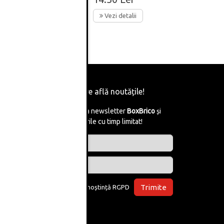
Vezi detalii
Fii primul care află noutățile!
Abonează-te la newsletter
BoxBrico
și
află de reducerile cu timp limitat!
Trimite
Am luat la cunoștință
RGPD