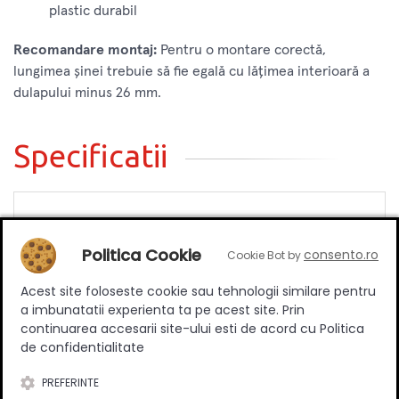
plastic durabil
Recomandare montaj:
Pentru o montare corectă,
lungimea șinei trebuie să fie egală cu lățimea interioară a
dulapului minus 26 mm.
Specificatii
Material
Aluminiu
PVC
Politica Cookie
consento.ro
Cookie Bot by
Silicon
Acest site foloseste cookie sau tehnologii similare pentru
Culoare
Alb
a imbunatatii experienta ta pe acest site. Prin
Lungime
2.5 m
continuarea accesarii site-ului esti de acord cu Politica
de confidentialitate
PREFERINTE