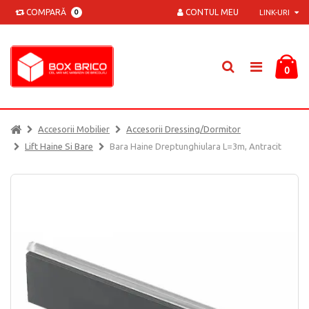
COMPARĂ
CONTUL MEU
0
LINK-URI
0
Accesorii Mobilier
Accesorii Dressing/dormitor
Lift Haine Si Bare
Bara Haine Dreptunghiulara L=3m, Antracit