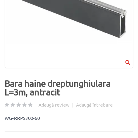
Bara haine dreptunghiulara
L=3m, antracit
Adaugă review
|
Adaugă întrebare
WG-RRPS300-60