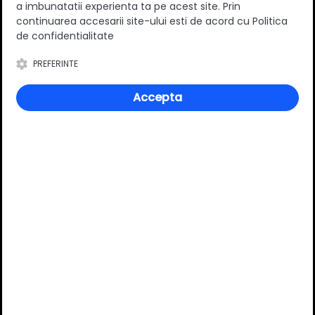
a imbunatatii experienta ta pe acest site. Prin
0
(0 review-uri)
continuarea accesarii site-ului esti de acord cu Politica
de confidentialitate
PREFERINTE
Întrebări și răspunsuri
Accepta
Ai o nelămurire?
Pune o întrebare despre produs.
Adaugă întrebarea
VĂ RECOMANDĂM ȘI