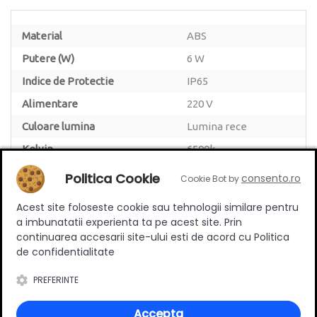
Material
ABS
Putere (W)
6 W
Indice de Protectie
IP65
Alimentare
220 V
Culoare lumina
Lumina rece
Kelvin
6500k
Lumeni
600 lm/m
Politica Cookie
consento.ro
Cookie Bot by
Tip alimentare
Retea electrica
Acest site foloseste cookie sau tehnologii similare pentru
a imbunatatii experienta ta pe acest site. Prin
continuarea accesarii site-ului esti de acord cu Politica
de confidentialitate
Review-uri
PREFERINTE
Accepta