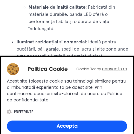
Materiale de înaltă calitate
: Fabricată din
materiale durabile, banda LED oferă o
performanță fiabilă și o durată de viață
îndelungată.
Iluminat rezidențial și comercial
: Ideală pentru
bucătării, băi, garaje, spații de lucru și alte zone unde
este necesară o lumină puternică și clară.
Politica Cookie
consento.ro
Cookie Bot by
Iluminat exterior
: Datorită protecției IP65, banda
este perfectă pentru utilizare în grădini, terase,
Acest site foloseste cookie sau tehnologii similare pentru
fațade de clădiri și alte spații exterioare.
a imbunatatii experienta ta pe acest site. Prin
continuarea accesarii site-ului esti de acord cu Politica
Proiecte de bricolaj și decorative
: Potrivită pentru
de confidentialitate
proiecte de bricolaj care necesită un iluminat robust
și eficient.
PREFERINTE
Banda LED rigida 12W , 840Lm, 900x14 mm, 6400K, IP65 și
Accepta
alimentare la 220V reprezintă o soluție excelentă pentru