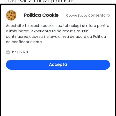
Deții sau ai utilizat produsul?
Spune-ți părerea acordând o nota produsului
Politica Cookie
consento.ro
Cookie Bot by
Acest site foloseste cookie sau tehnologii similare pentru
Adaugă un review
a imbunatatii experienta ta pe acest site. Prin
continuarea accesarii site-ului esti de acord cu Politica
de confidentialitate
Ratingul general al produsului
PREFERINTE
Accepta
0
(0 review-uri)
Întrebări și răspunsuri