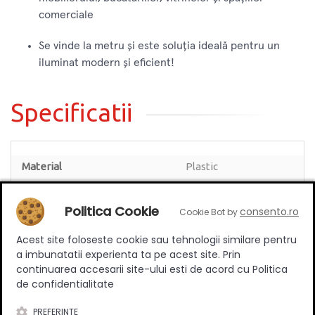
comerciale
Se vinde la metru și este soluția ideală pentru un
iluminat modern și eficient!
Specificatii
Material
Plastic
Putere (W)
4,8 W/m
Politica Cookie
consento.ro
Indice de Protectie
IP20
Cookie Bot by
Alimentare
12V
Acest site foloseste cookie sau tehnologii similare pentru
a imbunatatii experienta ta pe acest site. Prin
Culoare lumina
Lumina rece
continuarea accesarii site-ului esti de acord cu Politica
Kelvin
4000k
de confidentialitate
PREFERINTE