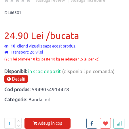
Adaugă review
|
Adaugă întrebare
DL66501
24.90 Lei /bucata
10
clienti vizualizeaza acest produs.
Transport: 26.9 lei
(26.9 lei primele 10 kg, peste 10 kg se adauga 1.5 lei per kg)
Disponibil:
in stoc depozit
(disponibil pe comanda)
Detalii
Cod produs:
5949054914428
Categorie:
Banda led
Adaug în coș