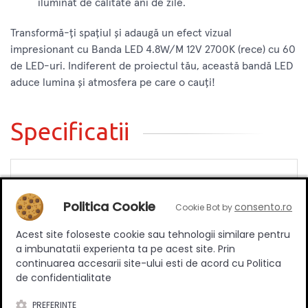
iluminat de calitate ani de zile.
Transformă-ți spațiul și adaugă un efect vizual
impresionant cu Banda LED 4.8W/M 12V 2700K (rece) cu 60
de LED-uri. Indiferent de proiectul tău, această bandă LED
aduce lumina și atmosfera pe care o cauți!
Specificatii
Putere (W)
4,8 W/m
Politica Cookie
consento.ro
Indice de Protectie
IP20
Cookie Bot by
Alimentare
12V
Acest site foloseste cookie sau tehnologii similare pentru
a imbunatatii experienta ta pe acest site. Prin
Culoare lumina
Lumina calda
continuarea accesarii site-ului esti de acord cu Politica
Kelvin
2700k
de confidentialitate
PREFERINTE