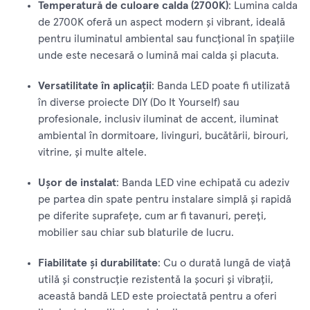
Temperatură de culoare calda (2700K)
: Lumina calda
de 2700K oferă un aspect modern și vibrant, ideală
pentru iluminatul ambiental sau funcțional în spațiile
unde este necesară o lumină mai calda și placuta.
Versatilitate în aplicații
: Banda LED poate fi utilizată
în diverse proiecte DIY (Do It Yourself) sau
profesionale, inclusiv iluminat de accent, iluminat
ambiental în dormitoare, livinguri, bucătării, birouri,
vitrine, și multe altele.
Ușor de instalat
: Banda LED vine echipată cu adeziv
pe partea din spate pentru instalare simplă și rapidă
pe diferite suprafețe, cum ar fi tavanuri, pereți,
mobilier sau chiar sub blaturile de lucru.
Fiabilitate și durabilitate
: Cu o durată lungă de viață
utilă și construcție rezistentă la șocuri și vibrații,
această bandă LED este proiectată pentru a oferi