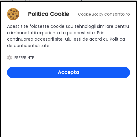
Politica Cookie
consento.ro
Cookie Bot by
Adaugă un review
Acest site foloseste cookie sau tehnologii similare pentru
a imbunatatii experienta ta pe acest site. Prin
continuarea accesarii site-ului esti de acord cu Politica
de confidentialitate
Ratingul general al produsului
PREFERINTE
Accepta
0
(0 review-uri)
Întrebări și răspunsuri
Ai o nelămurire?