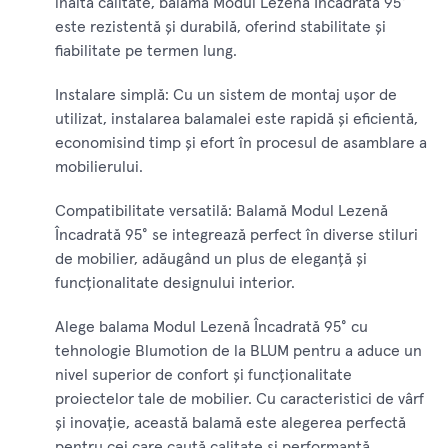
înaltă calitate, balama Modul Lezenă Încadrată 95°
este rezistentă și durabilă, oferind stabilitate și
fiabilitate pe termen lung.
Instalare simplă: Cu un sistem de montaj ușor de
utilizat, instalarea balamalei este rapidă și eficientă,
economisind timp și efort în procesul de asamblare a
mobilierului.
Compatibilitate versatilă: Balamă Modul Lezenă
Încadrată 95° se integrează perfect în diverse stiluri
de mobilier, adăugând un plus de eleganță și
funcționalitate designului interior.
Alege balama Modul Lezenă Încadrată 95° cu
tehnologie Blumotion de la BLUM pentru a aduce un
nivel superior de confort și funcționalitate
proiectelor tale de mobilier. Cu caracteristici de vârf
și inovație, această balamă este alegerea perfectă
pentru cei care caută calitate și performanță.