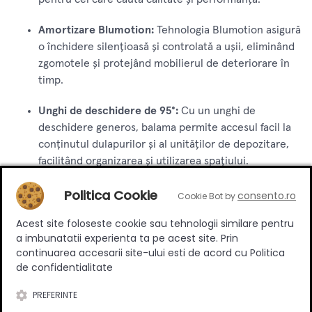
Amortizare Blumotion:
Tehnologia Blumotion asigură
o închidere silențioasă și controlată a ușii, eliminând
zgomotele și protejând mobilierul de deteriorare în
timp.
Unghi de deschidere de 95°:
Cu un unghi de
deschidere generos, balama permite accesul facil la
conținutul dulapurilor și al unităților de depozitare,
facilitând organizarea și utilizarea spațiului.
Construcție durabilă:
Fabricată din materiale de
Politica Cookie
consento.ro
Cookie Bot by
înaltă calitate, balama Modul Lezenă Încadrată 95°
Acest site foloseste cookie sau tehnologii similare pentru
este rezistentă și durabilă, oferind stabilitate și
a imbunatatii experienta ta pe acest site. Prin
fiabilitate pe termen lung.
continuarea accesarii site-ului esti de acord cu Politica
de confidentialitate
Instalare simplă:
Cu un sistem de montaj ușor de
utilizat, instalarea balamalei este rapidă și eficientă,
PREFERINTE
economisind timp și efort în procesul de asamblare a