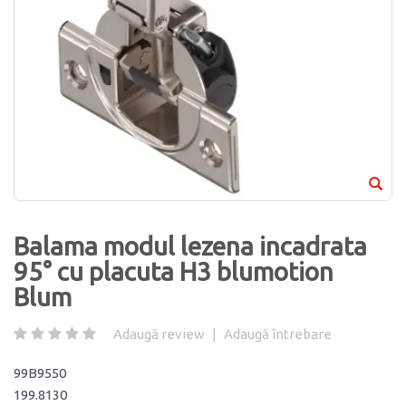
Balama modul lezena incadrata
95° cu placuta H3 blumotion
Blum
Adaugă review
|
Adaugă întrebare
99B9550
199.8130