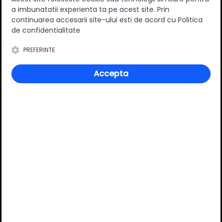
a imbunatatii experienta ta pe acest site. Prin
continuarea accesarii site-ului esti de acord cu Politica
0
(0 review-uri)
de confidentialitate
PREFERINTE
Întrebări și răspunsuri
Accepta
Ai o nelămurire?
Pune o întrebare despre produs.
Adaugă întrebarea
VĂ RECOMANDĂM ȘI