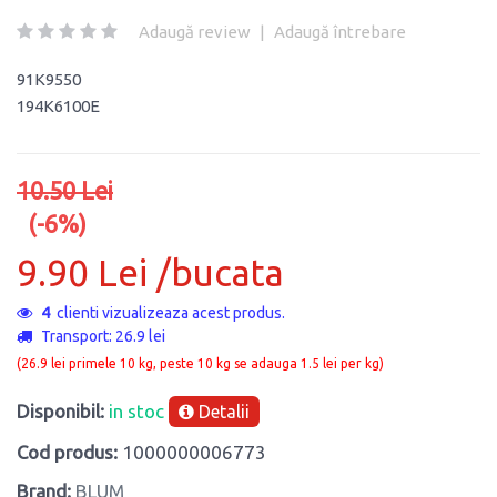
Adaugă review
|
Adaugă întrebare
91K9550
194K6100E
10.50 Lei
(-6%)
9.90 Lei /bucata
4
clienti vizualizeaza acest produs.
Transport: 26.9 lei
(26.9 lei primele 10 kg, peste 10 kg se adauga 1.5 lei per kg)
Disponibil:
in stoc
Detalii
Cod produs:
1000000006773
Brand:
BLUM