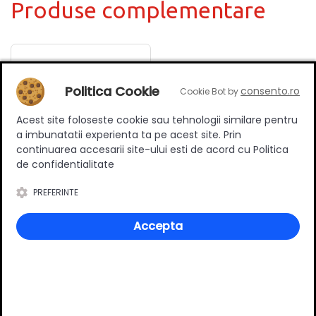
Produse complementare
Politica Cookie
consento.ro
Cookie Bot by
Acest site foloseste cookie sau tehnologii similare pentru
a imbunatatii experienta ta pe acest site. Prin
continuarea accesarii site-ului esti de acord cu Politica
de confidentialitate
PREFERINTE
Plăcuță balamale Häfele
Metalla 110/310 SM , cu
Accepta
excentric, H±2 mm,
1.00 RON
D=0mm
Adauga in cos