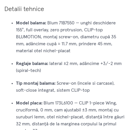
Detalii tehnice
Model balama:
Blum 71B7550 — unghi deschidere
155°, full overlay, zero protrusion, CLIP-top
BLUMOTION, montaj screw-on, diametru cupă 35
mm, adâncime cupă ≈ 11.7 mm, prindere 45 mm,
material otel nichel-placat
Reglaje balama:
lateral ±2 mm, adâncime +3/-2 mm
(spiral-tech)
Tip montaj balama:
Screw-on (incele si carcase),
soft-close integrat, sistem CLIP-top
Model placa:
Blum 173L6100 — CLIP 1-piece Wing,
cruciformă, 0 mm, cam ajustabil ±3 mm, montaj cu
suruburi lemn, otel nichel-placat, distanță între găuri
32 mm, distanță de la marginea corpului la primul