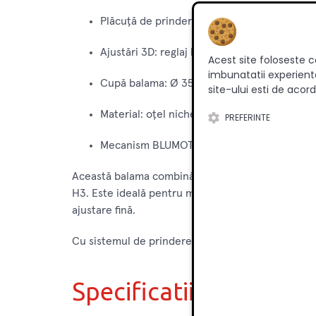
Plăcuță de prindere: **174E6130.01** – Exp
Ajustări 3D: reglaj lateral, adâncime și înălț
Acest site foloseste c
imbunatatii experienta
Cupă balama: Ø 35 mm, adâncime ≈ 13 mm 
site-ului esti de acord
Material: oțel nichelat / galvanizat – finisaj
PREFERINTE
Mecanism BLUMOTION: închidere silențioasă 
Această balama combină eleganța montajului încr
H3. Este ideală pentru mobilier modular, dulapuri 
ajustare fină.
Cu sistemul de prindere Expando și reglările 3D, poț
Specificatii