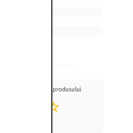
Ratingul general al produsului
0
(0 review-uri)