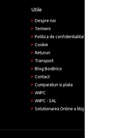
Utile
Informa
Despre noi
Adre
Bucu
Termeni
Politica de confidentialitate
Tele
075
Cookie
Retururi
Emai
come
Transport
Blog BoxBrico
CIF:
RO4
Contact
Cumparaturi si plata
ANPC
ANPC - SAL
Solutionarea Online a litigiilor