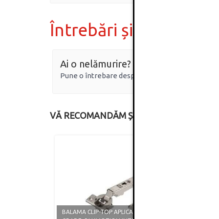
Întrebări și răspunsur
Ai o nelămurire?
Pune o întrebare despre produs.
VĂ RECOMANDĂM ȘI
BALAMA CLIP-TOP APLICATA, 110
BALAM