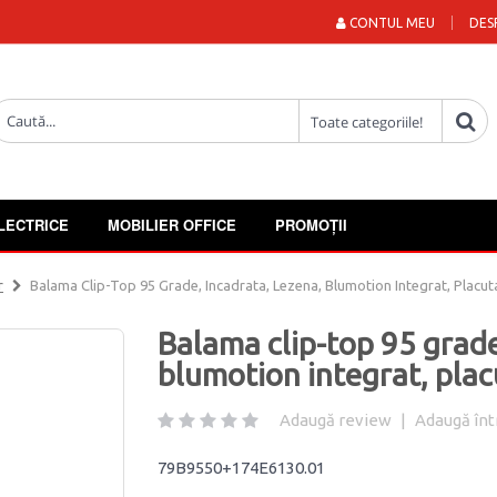
CONTUL MEU
DES
LECTRICE
MOBILIER OFFICE
PROMOȚII
r
Balama Clip-Top 95 Grade, Incadrata, Lezena, Blumotion Integrat, Plac
Balama clip-top 95 grade
blumotion integrat, pla
Adaugă review
|
Adaugă înt
79B9550+174E6130.01