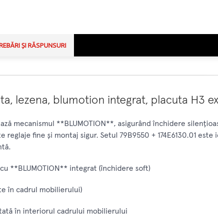
REBĂRI ȘI RĂSPUNSURI
ta, lezena, blumotion integrat, placuta H3
ează mecanismul **BLUMOTION**, asigurând închidere silențioasă
 reglaje fine și montaj sigur. Setul 79B9550 + 174E6130.01 este i
ntă.
cu **BLUMOTION** integrat (închidere soft)
e în cadrul mobilierului)
tă în interiorul cadrului mobilierului