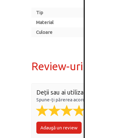
Tip
Material
Culoare
Review-uri
Deții sau ai utilizat produsul?
Spune-ți părerea acordând o nota produsului
Adaugă un review