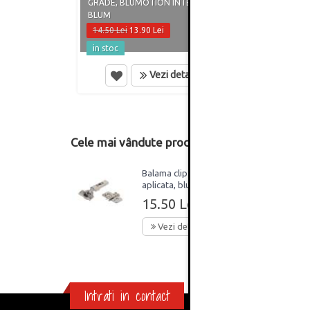
GRADE, BLUMOTION INTEGRAT,
110 G
BLUM
BLUM
14.50 Lei
13.90 Lei
15.50
in stoc
in st
Vezi detalii
Cele mai vândute produse din această catego
Balama clip top 110°
aplicata, blumotion
placuta 3D, Blum
15.50 Lei
Vezi detalii
Intrati in contact