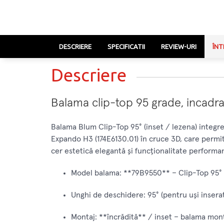
DESCRIERE
SPECIFICATII
REVIEW-URI
ÎNT
Descriere
Balama clip-top 95 grade, incadra
Balama Blum Clip-Top 95° (inset / lezena) integr
Expando H3 (174E6130.01) în cruce 3D, care permite
cer estetică elegantă și funcționalitate performa
Model balama: **79B9550** – Clip-Top 95° 
Unghi de deschidere: 95° (pentru uși inserat
Montaj: **încrădită** / inset – balama monta