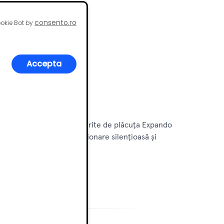
consento.ro
okie Bot by
Accepta
 pentru uși ușoare
i ușurința reglajelor oferite de plăcuța Expando
ște aspect discret, funcționare silențioasă și
 fabricării.