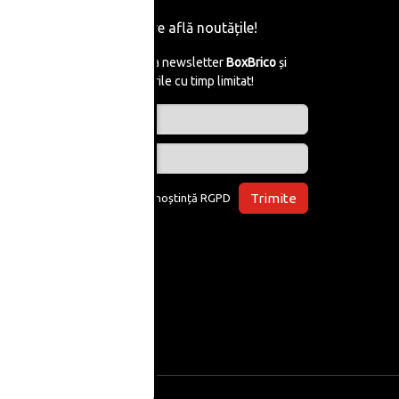
Fii primul care află noutățile!
Abonează-te la newsletter
BoxBrico
și
află de reducerile cu timp limitat!
Trimite
Am luat la cunoștință
RGPD