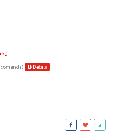
r kg)
e comanda)
Detalii