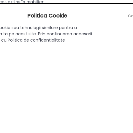
ces extins în mobilier
Politica Cookie
nare liberă (free swing)
Co
ookie sau tehnologii similare pentru a
țime, pentru aliniere precisă
 ta pe acest site. Prin continuarea accesarii
 cu Politica de confidentialitate
 standard pentru balamalele Blum 170°
ic standard Blum pentru gama CLIP top)
ent la coroziune și uzură
bucătării, dulapuri, aplicații de interior
6100 oferă o soluție ideală pentru mobilier ce necesită deschid
plicații unde autoînchiderea nu este necesară, dar se urmărește un 
 mari, mobilier personalizat sau alte corpuri ce solicită balama