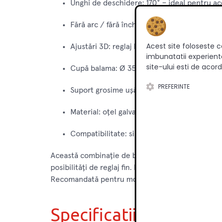
Unghi de deschidere: 170° – ideal pentru ac
Fără arc / fără închidere automată – funcțio
Acest site foloseste c
Ajustări 3D: reglaj lateral, adâncime și înăl
imbunatatii experienta
site-ului esti de acord
Cupă balama: Ø 35 mm, adâncime ≈ 11 mm –
PREFERINTE
Suport grosime ușă: până la ~24 mm (specif
Material: oțel galvanizat / nichelat – rezist
Compatibilitate: sistem modular de mobilier, 
Această combinație de balama 170° și plăcuță 173L
posibilități de reglaj fin. Este potrivită pentru a
Recomandată pentru mobilier de bucătărie, dulapuri
Specificatii