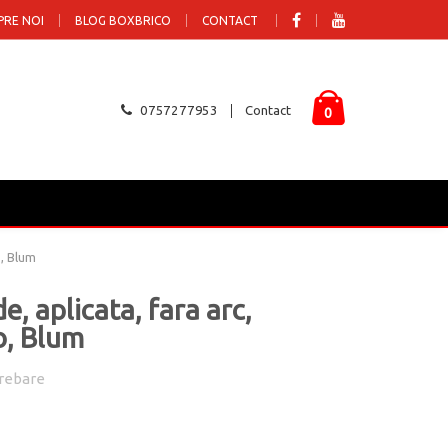
PRE NOI
BLOG BOXBRICO
CONTACT
0757277953
Contact
0
o, Blum
, aplicata, fara arc,
o, Blum
rebare