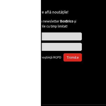
Fii primul care află noutățile!
Abonează-te la newsletter
BoxBrico
și
află de reducerile cu timp limitat!
Trimite
Am luat la cunoștință
RGPD