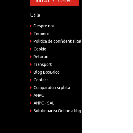
Intrati in contact
Utile
Informa
Despre noi
Adre
Bucu
Termeni
Politica de confidentialitate
Tele
075
Cookie
Retururi
Emai
come
Transport
Blog BoxBrico
CIF:
RO4
Contact
Cumparaturi si plata
ANPC
ANPC - SAL
Solutionarea Online a litigiilor