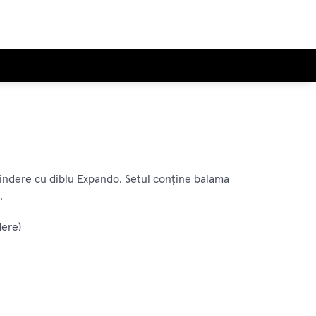
rindere cu diblu Expando. Setul conține balama
.
dere)