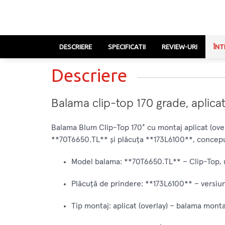
DESCRIERE
SPECIFICATII
REVIEW-URI
ÎNT
Descriere
Balama clip-top 170 grade, aplica
Balama Blum Clip-Top 170° cu montaj aplicat (ove
**70T6650.TL** și plăcuța **173L6100**, concepu
Model balama: **70T6650.TL** – Clip-Top, u
Plăcuță de prindere: **173L6100** – versiu
Tip montaj: aplicat (overlay) – balama monta