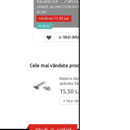
BALAMA CLIP-TOP APLICATA, 110
BALAM
GRADE, BLUMOTION INTEGRAT,
110 G
BLUM
BLUM
14.50 Lei
13.90 Lei
15.50
in stoc
in st
Vezi detalii
Cele mai vândute produse din această catego
Balama clip top 110°
aplicata, blumotion
placuta 3D, Blum
15.50 Lei
Vezi detalii