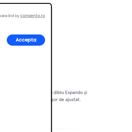
consento.ro
okie Bot by
Accepta
ere largă, montaj sigur cu diblu Expando și
design robust, fiabil și ușor de ajustat.
le eficiente și stabile.