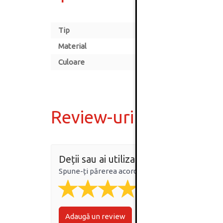
Tip
Material
Culoare
Review-uri
Deții sau ai utilizat produsul?
Spune-ți părerea acordând o nota produsului
Adaugă un review