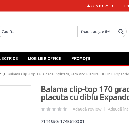
CONTUL MEU
DES
LECTRICE
MOBILIER OFFICE
PROMOȚII
r
Balama Clip-Top 170 Grade, Aplicata, Fara Arc, Placuta Cu Diblu Expand
Balama clip-top 170 grade
placuta cu diblu Expand
Adaugă review
|
Adaugă înt
71T6550+174E6100.01