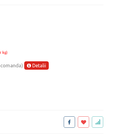
r kg)
e comanda)
Detalii