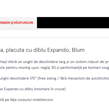
REBĂRI ȘI RĂSPUNSURI
ta, placuta cu diblu Expando, Blum
rlay) oferă un unghi de deschidere larg și un sistem robust de p
te pentru montaj ușor, reglaj 3D și performanță pe termen lung
nghi deschidere 170° (free swing / fără mecanism de autoînchi
ne Expando cu diblu (montare în cruce)
tă pe fața corpului mobilierului