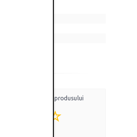
Ratingul general al produsului
0
(0 review-uri)