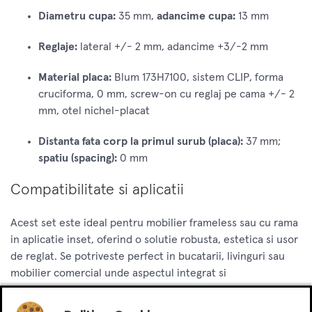
Diametru cupa:
35 mm,
adancime cupa:
13 mm
Reglaje:
lateral +/- 2 mm, adancime +3/-2 mm
Material placa:
Blum 173H7100, sistem CLIP, forma
cruciforma, 0 mm, screw-on cu reglaj pe cama +/- 2
mm, otel nichel-placat
Distanta fata corp la primul surub (placa):
37 mm;
spatiu (spacing):
0 mm
Compatibilitate si aplicatii
Acest set este ideal pentru mobilier frameless sau cu rama
in aplicatie inset, oferind o solutie robusta, estetica si usor
de reglat. Se potriveste perfect in bucatarii, livinguri sau
mobilier comercial unde aspectul integrat si
functionalitatea silentioasa sunt prioritare.