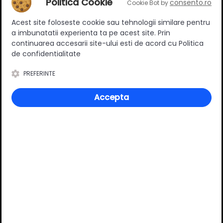
Politica Cookie
consento.ro
Cookie Bot by
Setul ofera o solutie completa, silentioasa si usor de
adaptat, combinand finisaj profesional, reglaje fine si
Acest site foloseste cookie sau tehnologii similare pentru
montaj simplu. Perfect pentru proiecte premium ce
a imbunatatii experienta ta pe acest site. Prin
necesita aliniere perfecta si durabilitate.
continuarea accesarii site-ului esti de acord cu Politica
de confidentialitate
Specificatii
PREFERINTE
Accepta
Tip
Incadrat
Material
Metal
Culoare
Crom
Numar bucati/set
1