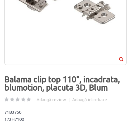
Balama clip top 110°, incadrata,
blumotion, placuta 3D, Blum
Adaugă review
|
Adaugă întrebare
71B3750
173H7100