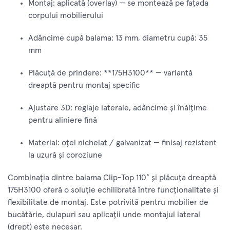
Montaj: aplicată (overlay) — se montează pe fațada
corpului mobilierului
Adâncime cupă balama: 13 mm, diametru cupă: 35
mm
Plăcuță de prindere: **175H3100** — variantă
dreaptă pentru montaj specific
Ajustare 3D: reglaje laterale, adâncime și înălțime
pentru aliniere fină
Material: oțel nichelat / galvanizat — finisaj rezistent
la uzură și coroziune
Combinația dintre balama Clip-Top 110° și plăcuța dreaptă
175H3100 oferă o soluție echilibrată între funcționalitate și
flexibilitate de montaj. Este potrivită pentru mobilier de
bucătărie, dulapuri sau aplicații unde montajul lateral
(drept) este necesar.