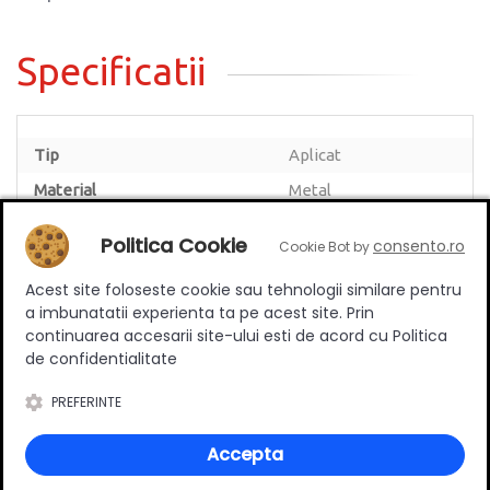
Specificatii
Tip
Aplicat
Material
Metal
Culoare
Aluminiu
Politica Cookie
consento.ro
Cookie Bot by
Acest site foloseste cookie sau tehnologii similare pentru
a imbunatatii experienta ta pe acest site. Prin
continuarea accesarii site-ului esti de acord cu Politica
Review-uri
de confidentialitate
PREFERINTE
Accepta
Deții sau ai utilizat produsul?
Spune-ți părerea acordând o nota produsului