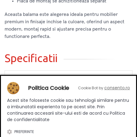
Placa de montaj se achizitioneaza separat
Aceasta balama este alegerea ideala pentru mobilier
premium in finisaje inchise la culoare, oferind un aspect
modern, montaj rapid si ajustare precisa pentru o
functionare perfecta.
Specificatii
Tip
Aplicat
Politica Cookie
consento.ro
Cookie Bot by
Material
Metal
Acest site foloseste cookie sau tehnologii similare pentru
Culoare
Negru
a imbunatatii experienta ta pe acest site. Prin
Numar bucati/set
1
continuarea accesarii site-ului esti de acord cu Politica
de confidentialitate
PREFERINTE