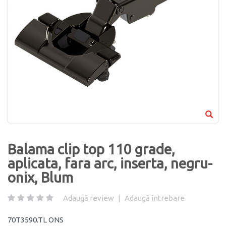
Balama clip top 110 grade,
aplicata, fara arc, inserta, negru-
onix, Blum
Adaugă review
|
Adaugă întrebare
70T3590.TL ONS