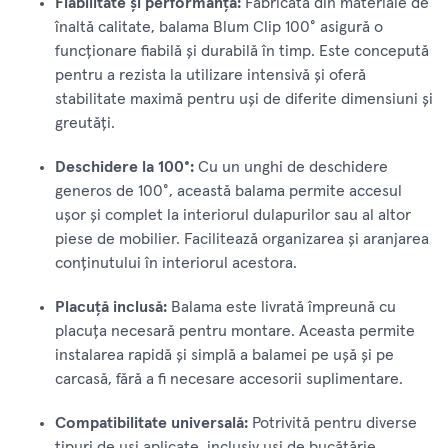
Fiabilitate și performanță:
Fabricată din materiale de
înaltă calitate, balama Blum Clip 100° asigură o
funcționare fiabilă și durabilă în timp. Este concepută
pentru a rezista la utilizare intensivă și oferă
stabilitate maximă pentru uși de diferite dimensiuni și
greutăți.
Deschidere la 100°:
Cu un unghi de deschidere
generos de 100°, această balama permite accesul
ușor și complet la interiorul dulapurilor sau al altor
piese de mobilier. Facilitează organizarea și aranjarea
conținutului în interiorul acestora.
Placuță inclusă:
Balama este livrată împreună cu
placuța necesară pentru montare. Aceasta permite
instalarea rapidă și simplă a balamei pe ușă și pe
carcasă, fără a fi necesare accesorii suplimentare.
Compatibilitate universală:
Potrivită pentru diverse
tipuri de uși aplicate, inclusiv uși de bucătărie,