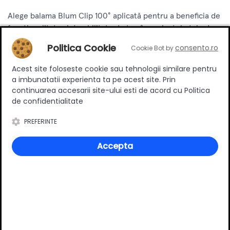
Alege balama Blum Clip 100° aplicată pentru a beneficia de
funcționalitate și durabilitate de top în proiectele tale de
mobilier. Transformă spațiile tale cu uși bine construite și
Politica Cookie
consento.ro
Cookie Bot by
perfect funcționale, integrate cu balame de încredere și
performante.
Acest site foloseste cookie sau tehnologii similare pentru
a imbunatatii experienta ta pe acest site. Prin
continuarea accesarii site-ului esti de acord cu Politica
Specificatii
de confidentialitate
PREFERINTE
Tip
Aplicat
Accepta
Material
Metal/cauciuc
Culoare
Crom
Numar bucati/set
2 buc /set