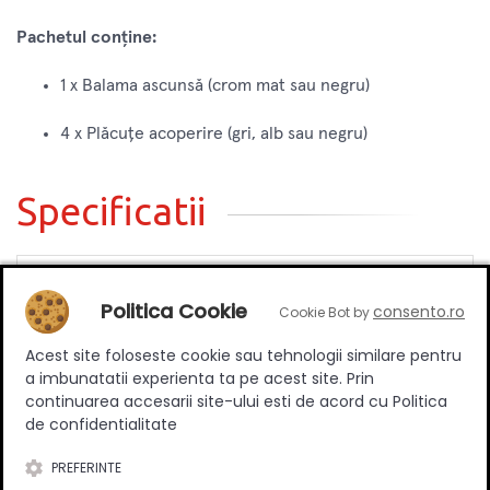
Pachetul conține:
1 x Balama ascunsă (crom mat sau negru)
4 x Plăcuțe acoperire (gri, alb sau negru)
Specificatii
Tip
Incadrat
Politica Cookie
consento.ro
Cookie Bot by
Aplicat
Culoare
Crom mat
Acest site foloseste cookie sau tehnologii similare pentru
a imbunatatii experienta ta pe acest site. Prin
Numar bucati/set
1
continuarea accesarii site-ului esti de acord cu Politica
de confidentialitate
PREFERINTE