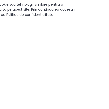
ookie sau tehnologii similare pentru a
 ta pe acest site. Prin continuarea accesarii
 cu Politica de confidentialitate
reapta)
front
 si durabilitate, transformand orice spatiu intr-un loc modern si
Aplicat
Metal/Plastic
Gri