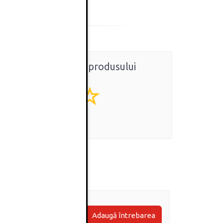
Ratingul general al produsului
0
(0 review-uri)
Adaugă întrebarea