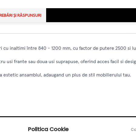
REBĂRI ȘI RĂSPUNSURI
i cu inaltimi între 840 - 1200 mm, cu factor de putere 2500 si 
u usi frante sau doua usi suprapuse, oferind acces facil si desi
estetic ansamblul, adaugand un plus de stil mobilierului tau.
Politica Cookie
Co