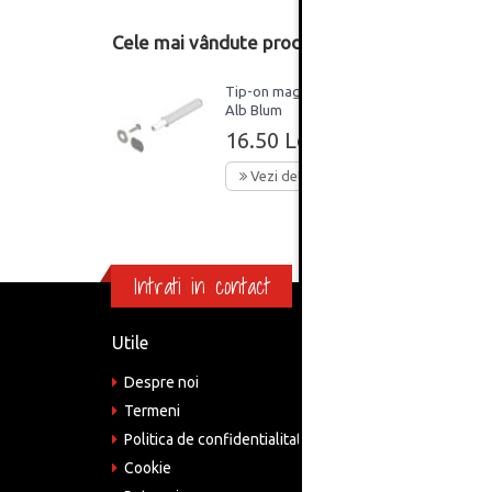
Cele mai vândute produse din această catego
Tip-on magnetic scurt
Alb Blum
16.50 Lei
Vezi detalii
Intrati in contact
Utile
Informa
Despre noi
Adre
Bucu
Termeni
Politica de confidentialitate
Tele
075
Cookie