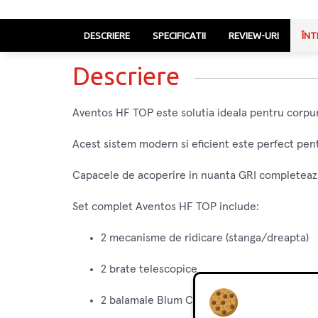
DESCRIERE
SPECIFICATII
REVIEW-URI
ÎNT
Descriere
Aventos HF TOP este solutia ideala pentru corpur
Acest sistem modern si eficient este perfect pentr
Capacele de acoperire in nuanta GRI completeaza 
Set complet Aventos HF TOP include:
2 mecanisme de ridicare (stanga/dreapta)
2 brate telescopice
2 balamale Blum Clip Top 120 grade fara arc