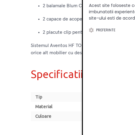
Acest site foloseste c
2 balamale Blum Clip Top 134 grade fara arc
imbunatatii experienta
site-ului esti de acord
2 capace de acoperire mecanism (stanga/d
PREFERINTE
2 placute clip pentru montajul bratelor pe 
Sistemul Aventos HF TOP garanteaza functionalitate
orice alt mobilier cu deschidere verticala.
Specificatii
Tip
Material
Culoare