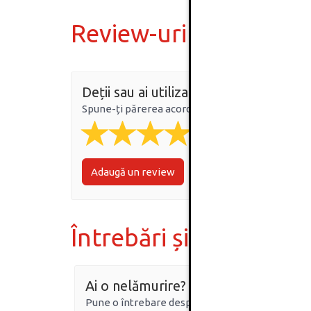
Review-uri
Deții sau ai utilizat produsul?
Spune-ți părerea acordând o nota produsului
Adaugă un review
Întrebări și răspunsur
Ai o nelămurire?
Pune o întrebare despre produs.