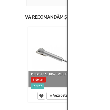
VĂ RECOMANDĂM ȘI
PISTON GAZ BRAT SCURT 60N, GRI
PISTO
8.00 Lei
8.50 
in stoc
in st
Vezi detalii