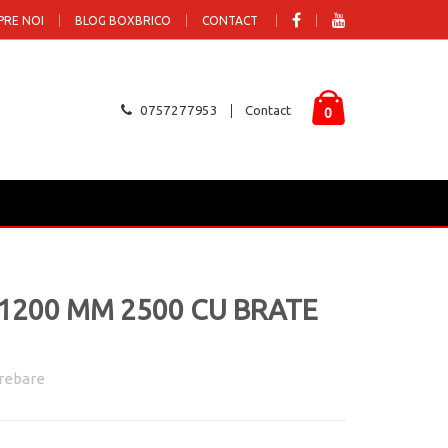
PRE NOI
BLOG BOXBRICO
CONTACT
0757277953
Contact
0
- 1200 MM 2500 CU BRATE
rebare