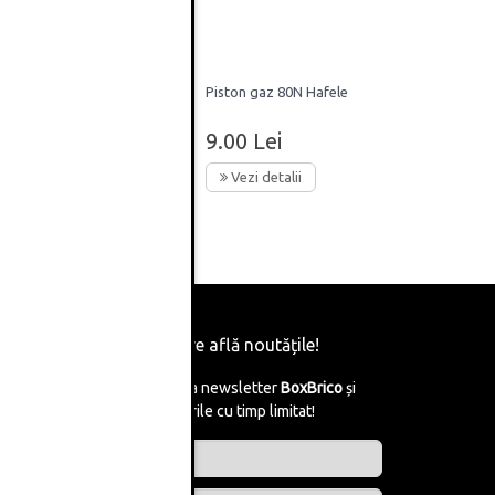
are
Piston gaz 80N Hafele
0-
9.00 Lei
Vezi detalii
Fii primul care află noutățile!
Abonează-te la newsletter
BoxBrico
și
află de reducerile cu timp limitat!