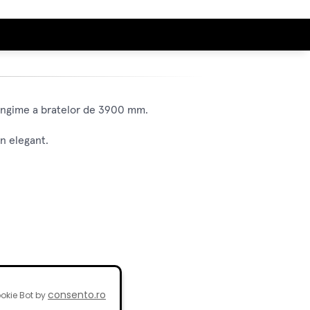
lungime a bratelor de 3900 mm.
gn elegant.
consento.ro
okie Bot by