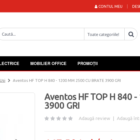
CONTUL MEU
DES
LECTRICE
MOBILIER OFFICE
PROMOȚII
Usi
Aventos HF TOP H 840 - 1200 MM 2500 CU BRATE 3900 GRI
Aventos HF TOP H 840 
3900 GRI
Adaugă review
|
Adaugă înt